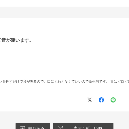
て音が違います。
ンを押すだけで音が鳴るので、口にくわえなくていいので衛生的です。 青はピロピロ
絞り込み
表示：新しい順