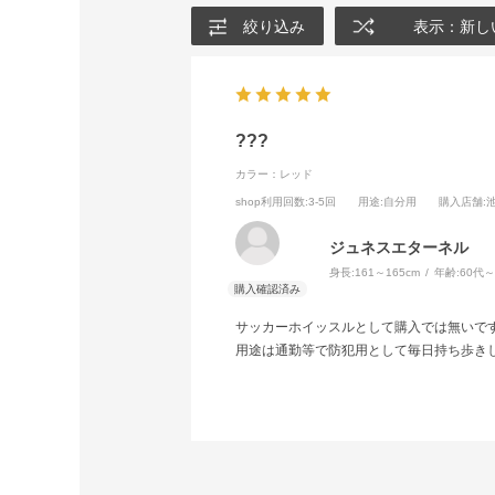
絞り込み
表示：新し
???
カラー：レッド
shop利用回数
:3-5回
用途
:自分用
購入店舗
:
ジュネスエターネル
身長:
161～165cm
年齢:
60代
サッカーホイッスルとして購入では無いで
用途は通勤等で防犯用として毎日持ち歩き