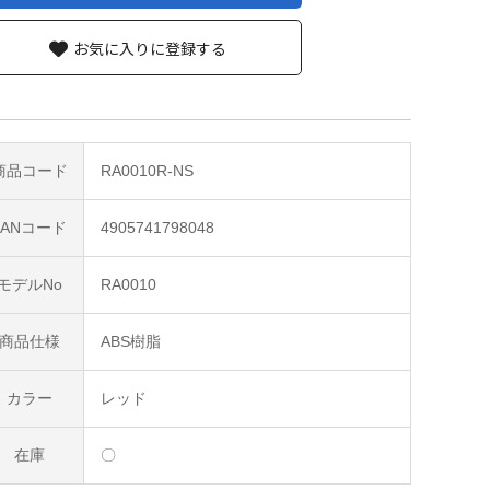
お気に入りに登録する
商品コード
RA0010R-NS
JANコード
4905741798048
モデルNo
RA0010
商品仕様
ABS樹脂
カラー
レッド
在庫
〇