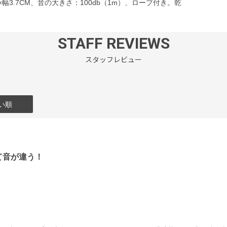
幅3.7CM、音の大きさ：100db（1m）、ロープ付き。乾
STAFF REVIEWS
スタッフレビュー
い順
て音が違う！