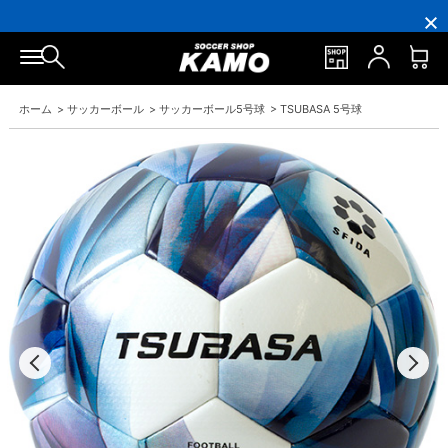
16,000
3,300
ポ
会
16,000
3,300
円
円
イ
員
円
円
(税
(税
ン
の
(税
(税
込)
込)
ト
方
込)
込)
以
以
還
に
以
以
上
上
元
は
上
上
で
で
率
お
で
で
ホーム
>
サッカーボール
>
サッカーボール5号球
>
TSUBASA 5号球
シ
送
5％！
誕
シ
送
ュ
料
プ
生
ュ
料
ー
無
レ
月
ー
無
ズ
料！
ミ
に
ズ
料！
ケ
ア
「10％OFF
ケ
ー
会
ク
ー
ス
員
ー
ス
プ
は
ポ
プ
レ
7％
ン」
レ
ゼ
プ
ゼ
ン
レ
ン
ト！
ゼ
ト！
ン
ト！