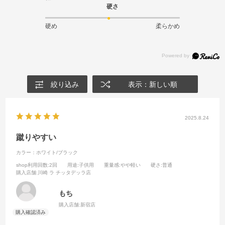
硬さ
硬め
柔らかめ
絞り込み
表示：新しい順
2025.8.24
蹴りやすい
カラー：ホワイト/ブラック
shop利用回数
:2回
用途
:子供用
重量感
:やや軽い
硬さ
:普通
購入店舗
:川崎 ラ チッタデッラ店
もち
購入店舗:
新宿店