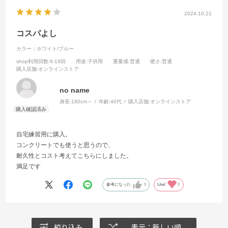
2024.10.21
コスパよし
カラー：ホワイト/ブルー
shop利用回数
:6-19回
用途
:子供用
重量感
:普通
硬さ
:普通
購入店舗
:オンラインストア
no name
身長:
180cm～
年齢:
40代
購入店舗:
オンラインストア
自宅練習用に購入。
コンクリートでも使うと思うので、
耐久性とコスト考えてこちらにしました。
満足です
参考になった
0
Like!
0
絞り込み
表示：新しい順