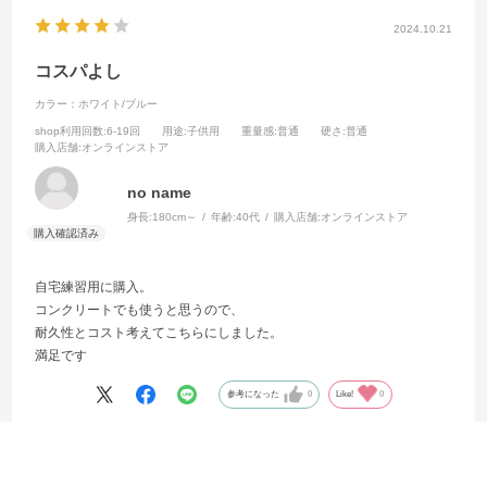
2024.10.21
コスパよし
カラー：ホワイト/ブルー
shop利用回数
:6-19回
用途
:子供用
重量感
:普通
硬さ
:普通
購入店舗
:オンラインストア
no name
身長:
180cm～
年齢:
40代
購入店舗:
オンラインストア
自宅練習用に購入。
コンクリートでも使うと思うので、
耐久性とコスト考えてこちらにしました。
満足です
参考になった
0
Like!
0
絞り込み
表示：新しい順