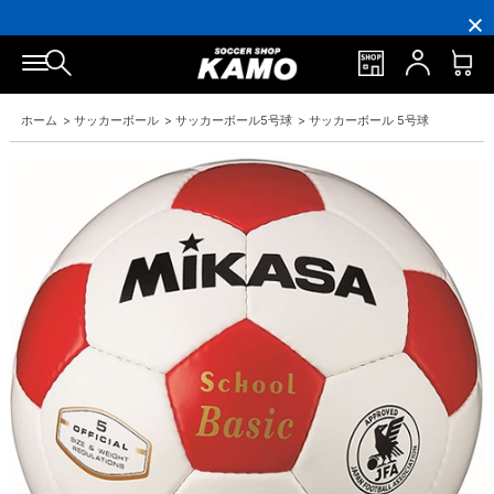
16,000
3,300
ポ
会
16,000
3,300
円
円
イ
員
円
円
(税
(税
ン
の
(税
(税
込)
込)
ト
方
込)
込)
以
以
還
に
以
以
上
上
元
は
上
上
で
で
率
お
で
で
ホーム
>
サッカーボール
>
サッカーボール5号球
>
サッカーボール 5号球
シ
送
5％！
誕
シ
送
ュ
料
プ
生
ュ
料
ー
無
レ
月
ー
無
ズ
料！
ミ
に
ズ
料！
ケ
ア
「10％OFF
ケ
ー
会
ク
ー
ス
員
ー
ス
プ
は
ポ
プ
レ
7％
ン」
レ
ゼ
プ
ゼ
ン
レ
ン
ト！
ゼ
ト！
ン
ト！