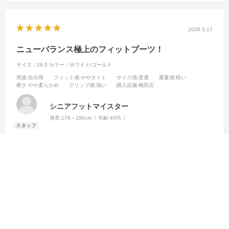
ランスを履くという方でも
違和感なくプレーできると思います。
ニューバランスのHG/AGソールは他のメーカーに比べて
2026.3.17
スタッドが若干長いので耐久性に優れ、人工芝でもしっかりとグリッ
プが効き快適にプレーできました！
ニューバランス極上のフィットブーツ！
サイズ：26.0
カラー：ホワイト/ゴールド
用途
:自分用
フィット感
:ややタイト
サイズ感
:普通
重量感
:軽い
硬さ
:やや柔らかめ
グリップ感
:強い
購入店舗
:梅田店
シニアフットマイスター
身長:
176～180cm
年齢:
40代
アッパーのプレミアム・ライトウェイト・マイクロファイバーがとて
も柔らかく足を包み込んでくれる感触。ニューバランスのHG/AGソー
ルは他社に比べスタッドがやや長めなので、ロングパイルの人工芝で