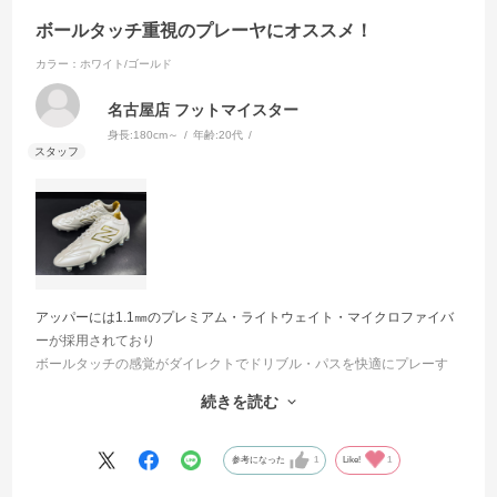
ボールタッチ重視のプレーヤにオススメ！
カラー：ホワイト/ゴールド
名古屋店 フットマイスター
身長:
180cm～
年齢:
20代
アッパーには1.1㎜のプレミアム・ライトウェイト・マイクロファイバ
ーが採用されており
ボールタッチの感覚がダイレクトでドリブル・パスを快適にプレーす
ることが出来ました！
続きを読む
中足部のNロゴから踵にかけては安定感がありターンやキックで軸足を
踏み込んだ際にしっかりと
足をサポートしてくれました。
参考になった
1
Like!
1
アウトソールもバランスの良い配置・形状だったため初めてニューバ