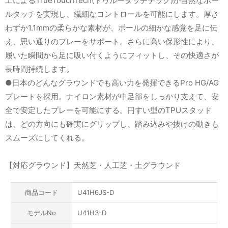
工によるTrueTouchTech(トゥルータッチテック)が自然なボー
ルタッチを実現し、繊細なコントロールを可能にします。厚さ
わずか1.1mmの柔らかな素材が、ボールの細かな感覚を足に伝
え、思い通りのプレーをサポート。さらに高い保形性により、
履いた瞬間から足に吸い付くようにフィットし、その快適さが
長時間持続します。
●日本のどんなグラウンドでも高い力を発揮できるPro HG/AG
プレートを採用。ナイロン素材が中足部をしっかり支えて、安
全で安定したプレーを可能にする。円すい型のTPUスタッド
は、どの方向にも確実にグリップし、踏み込みや抜けの動きも
スムーズにしてくれる。
【対応グラウンド】天然芝・人工芝・土グラウンド
商品コード
U41H6JS-D
モデルNo
U41H3-D