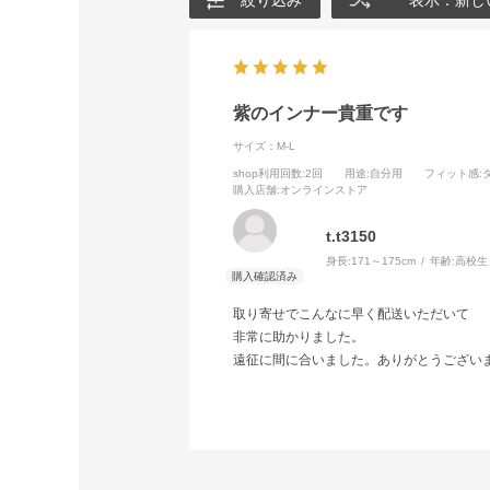
絞り込み
表示：新し
紫のインナー貴重です
サイズ：M-L
shop利用回数
:2回
用途
:自分用
フィット感
:
購入店舗
:オンラインストア
t.t3150
身長:
171～175cm
年齢:
高校生
取り寄せでこんなに早く配送いただいて
非常に助かりました。
遠征に間に合いました。ありがとうござい