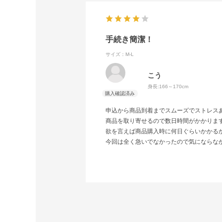
手続き簡潔！
サイズ：M-L
こう
身長:
166～170cm
申込から商品到着までスムーズでストレス
商品を取り寄せるので数日時間がかかりま
欲を言えば商品購入時に何日ぐらいかかる
今回は全く急いでなかったので気にならな