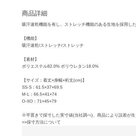
商品詳細
吸汗速乾機能を有し、ストレッチ機能のある生地を採用し
【機能】
吸汗速乾/ストレッチ/ストレッチ
【素材】
ポリエステル82.0% ポリウレタン18.0%
【サイズ：着丈×身幅×裄丈(cm)】
SS-S：61.5×37×69.5
M-L：66.5×41×74
O-XO：71×45×79
※平置きで採寸した実寸値(当社調べ)、商品により誤差が
>>採寸方法について