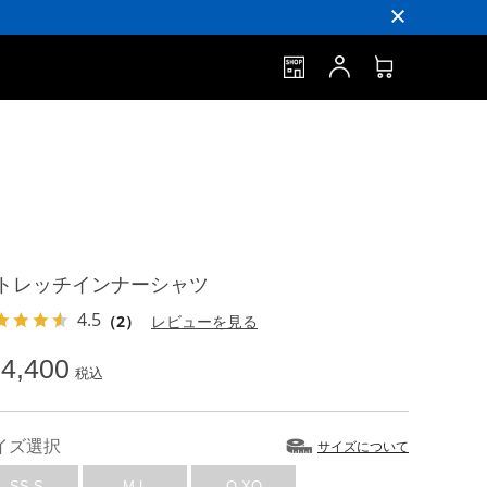
トレッチインナーシャツ
4.5
（2）
レビューを見る
4,400
税込
イズ選択
サイズについて
SS-S
M-L
O-XO