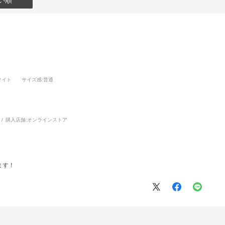
い順
タイト
サイズ感
:普通
購入店舗:
オンラインストア
ます！