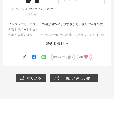
STARTER はじめてウィンドパンツ
ブラック
フルジップでファスナーの開け閉めのしやすさがお子さんご自身の脱
ぎ着をサポートします！
生地が分厚すぎないので、着るものに迷った際に1枚持ってるだけで大
活躍！
続きを読む
普段にとり入れやすいデザイン♪
防風撥水機能つきでロゴには再起反射シートつきなので、肌寒い日の
登下校や練習の行き帰りにもいかがでしょうか！2色展開です◎
参考になった
0
Like!
0
絞り込み
表示：新しい順