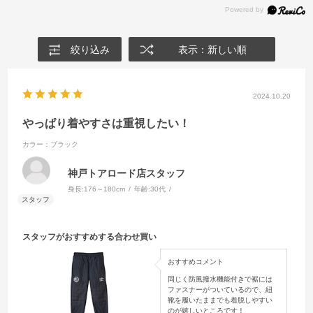
絞り込み
表示：新しい順
2024.10.20
やっぱり着やすさは重視したい！
カラー：ブラック
神戸トアロード店スタッフ
身長:
176～180cm
年齢:
30代
スタッフがおすすめする合わせ買い
おすすめコメント
同じく防風撥水機能付きで裾には
ファスナーがついているので、紐
靴を履いたままでも着脱しやすい
のが嬉しいところです！