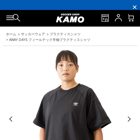
16,000
3,300
ポ
会
16,000
3,300
円
円
イ
員
円
円
(税
(税
ン
の
(税
(税
込)
込)
ト
方
込)
込)
以
以
還
に
以
以
上
上
元
は
上
上
で
で
率
お
で
で
ホーム
>
サッカーウェア
>
プラクティスシャツ
シ
送
5％！
誕
シ
送
ュ
料
プ
生
ュ
料
>
AWAY DAYS フィールテック半袖プラクティスシャツ
ー
無
レ
月
ー
無
ズ
料！
ミ
に
ズ
料！
ケ
ア
「10％OFF
ケ
ー
会
ク
ー
ス
員
ー
ス
プ
は
ポ
プ
レ
7％
ン」
レ
ゼ
プ
ゼ
ン
レ
ン
ト！
ゼ
ト！
ン
ト！