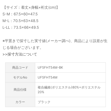
【サイズ：着丈×身幅×裄丈(cm)】
S-M：67.5×60×47.5
M-L：70.5×63×48.5
L-LL：73.5×66×49.5
※平置きで採寸した実寸値(メーカー調べ)、商品により誤差が生
じる場合がございます。
>>採寸方法について
商品コード
UF5FHT54M-BK
モデルNo
UF5FHT54M
複合繊維(ポリエステル)80%+ポリエステル
商品仕様
20%
カラー
ブラック