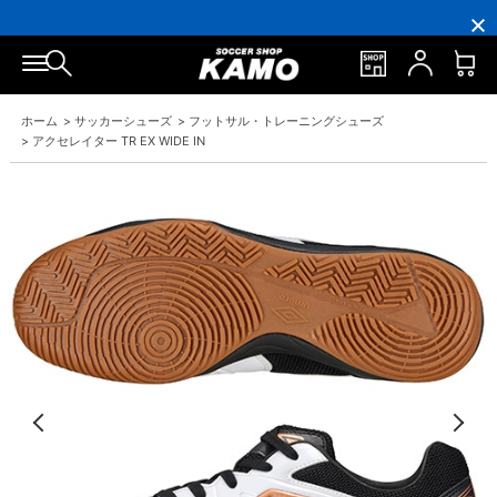
円
円
イ
員
円
円
(税
(税
ン
の
(税
(税
込)
込)
ト
方
込)
込)
以
以
還
に
以
以
上
上
元
は
上
上
で
で
率
お
で
で
シ
送
5％！
誕
シ
送
ュ
料
プ
生
ュ
料
ホーム
>
サッカーシューズ
>
フットサル・トレーニングシューズ
ー
無
レ
月
ー
無
ズ
料！
ミ
に
ズ
料！
>
アクセレイター TR EX WIDE IN
ケ
ア
「10％OFF
ケ
ー
会
ク
ー
ス
員
ー
ス
プ
は
ポ
プ
レ
7％
ン」
レ
ゼ
プ
ゼ
ン
レ
ン
ト！
ゼ
ト！
ン
ト！