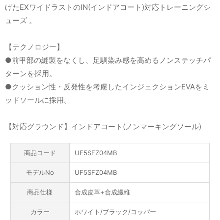
げたEXワイドラストのIN(インドアコート)対応トレーニングシ
ューズ 。
【テクノロジー】
●前甲部の縫製をなくし、足馴染み感を高めるノンステッチパ
ターンを採用。
●クッション性・反発性を考慮したインジェクションEVAをミ
ッドソールに採用。
【対応グラウンド】インドアコート(ノンマーキングソール)
商品コード
UF5SFZ04MB
モデルNo
UF5SFZ04MB
商品仕様
合成皮革+合成繊維
カラー
ホワイト/ブラック/コッパー