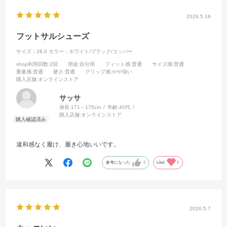
2026.5.16
フットサルシューズ
サイズ：28.0
カラー：ホワイト/ブラック/コッパー
shop利用回数
:2回
用途
:自分用
フィット感
:普通
サイズ感
:普通
重量感
:普通
硬さ
:普通
グリップ感
:やや強い
購入店舗
:オンラインストア
サッサ
身長:
171～175cm
年齢:
40代
購入店舗:
オンラインストア
違和感なく履け、履き心地いいです。
参考になった
0
Like!
0
2026.5.7