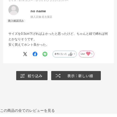
サイズ：27.0
カラー：ホワイト/ブラック/コッパー
no name
購入店舗:
名古屋店
サイズを0.5cm下げればよかったと思ったけど、ちゃんと紐で縛れば何
とかなりそうです。
安く買えてホント良かった。
参考になった
0
Like!
0
絞り込み
表示：新しい順
この商品の全てのレビューを見る