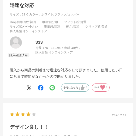
迅速な対応
サイズ：28.0
カラー：ホワイト/ブラック/コッパー
shop利用回数
:初回
用途
:自分用
フィット感
:普通
サイズ感
:やや小さい
重量感
:普通
硬さ
:普通
グリップ感
:普通
購入店舗
:オンラインストア
333
身長:
176～180cm
年齢:
40代
購入店舗:
オンラインストア
購入から商品の到着まで迅速な対応をして頂きました。使用したい日
にちまで時間がなかったので助かりました。
参考になった
0
Like!
0
2026.2.11
デザイン良し！！