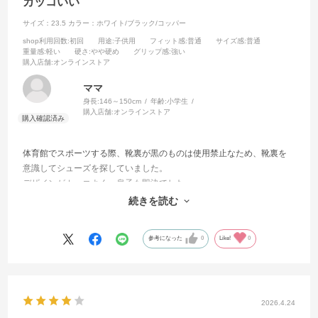
カッコいい
サイズ：23.5
カラー：ホワイト/ブラック/コッパー
shop利用回数
:初回
用途
:子供用
フィット感
:普通
サイズ感
:普通
重量感
:軽い
硬さ
:やや硬め
グリップ感
:強い
購入店舗
:オンラインストア
ママ
身長:
146～150cm
年齢:
小学生
購入店舗:
オンラインストア
体育館でスポーツする際、靴裏が黒のものは使用禁止なため、靴裏を
意識してシューズを探していました。
デザインがカッコよく、息子も即決でした。
靴裏のクッション性に少し不安を感じていましたが、1日中スポーツし
続きを読む
ても問題なく使用できているようです。
参考になった
0
Like!
0
2026.4.24