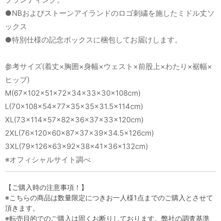
●NBおよびストーンアイランドのロゴ刺繍を施したミドル丈ソ
ックス
●特別仕様の記念ボックスに梱包してお届けします。
参考サイズ(着丈×胸囲×身幅×ウェスト×前股上×わたり×裾幅×
ヒップ)
M(67×102×51×72×34×33×30×108cm)
L(70×108×54×77×35×35×31.5×114cm)
XL(73×114×57×82×36×37×33×120cm)
2XL(76×120×60×87×37×39×34.5×126cm)
3XL(79×126×63×92×38×41×36×132cm)
※オフィシャルサイト調べ
【ご購入時の注意事項！】
※こちらの商品は数量限定につきお一人様1点までのご購入とさせて
頂きます。
※転売目的でのご購入は固くお断りしております。弊社の調査基準