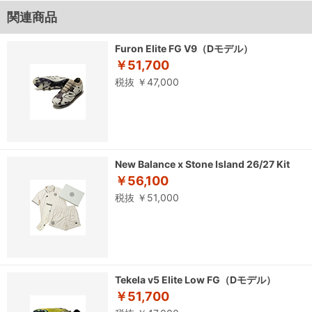
関連商品
Furon Elite FG V9（Dモデル）
￥51,700
税抜 ￥47,000
New Balance x Stone Island 26/27 Kit
￥56,100
税抜 ￥51,000
Tekela v5 Elite Low FG（Dモデル）
￥51,700