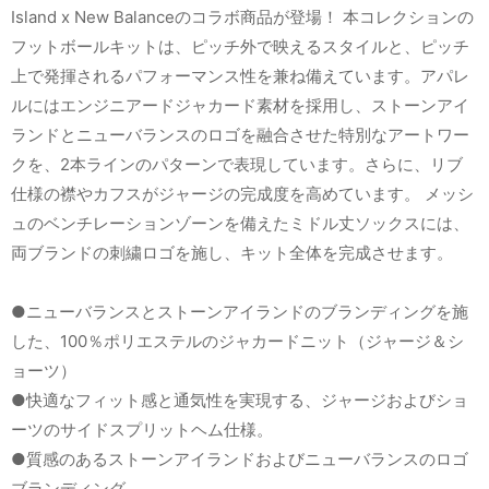
Island x New Balanceのコラボ商品が登場！ 本コレクションの
フットボールキットは、ピッチ外で映えるスタイルと、ピッチ
上で発揮されるパフォーマンス性を兼ね備えています。アパレ
ルにはエンジニアードジャカード素材を採用し、ストーンアイ
ランドとニューバランスのロゴを融合させた特別なアートワー
クを、2本ラインのパターンで表現しています。さらに、リブ
仕様の襟やカフスがジャージの完成度を高めています。 メッシ
ュのベンチレーションゾーンを備えたミドル丈ソックスには、
両ブランドの刺繍ロゴを施し、キット全体を完成させます。
●ニューバランスとストーンアイランドのブランディングを施
した、100％ポリエステルのジャカードニット（ジャージ＆シ
ョーツ）
●快適なフィット感と通気性を実現する、ジャージおよびショ
ーツのサイドスプリットヘム仕様。
●質感のあるストーンアイランドおよびニューバランスのロゴ
ブランディング。