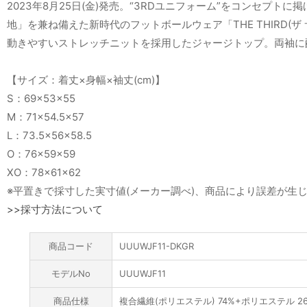
2023年8月25日(金)発売。“3RDユニフォーム”をコンセ
地」を兼ね備えた新時代のフットボールウェア「THE THIRD(ザ サ
動きやすいストレッチニットを採用したジャージトップ。両袖に
【サイズ：着丈×身幅×袖丈(cm)】
S：69×53×55
M：71×54.5×57
L：73.5×56×58.5
O：76×59×59
XO：78×61×62
※平置きで採寸した実寸値(メーカー調べ)、商品により誤差が生
>>採寸方法について
商品コード
UUUWJF11-DKGR
モデルNo
UUUWJF11
商品仕様
複合繊維(ポリエステル) 74%+ポリエステル 2