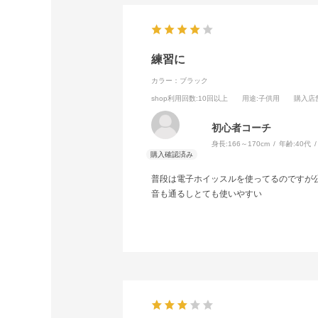
練習に
カラー：ブラック
shop利用回数
:10回以上
用途
:子供用
購入店
初心者コーチ
身長:
166～170cm
年齢:
40代
普段は電子ホイッスルを使ってるのですが
音も通るしとても使いやすい