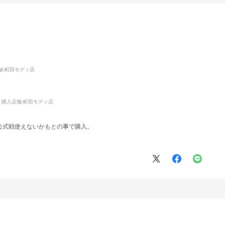
舗
:町田モディ店
購入店舗:
町田モディ店
公式戦使えないかもとの事で購入。