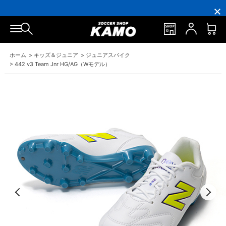
16,000
3,300
ポ
会
16,000
3,300
円
円
イ
員
円
円
(税
(税
ン
の
(税
(税
込)
込)
ト
方
込)
込)
以
以
還
に
以
以
上
上
元
は
上
上
で
で
率
お
で
で
シ
送
5％！
誕
シ
送
ホーム
>
キッズ＆ジュニア
>
ジュニアスパイク
ュ
料
プ
生
ュ
料
>
442 v3 Team Jnr HG/AG（Wモデル）
ー
無
レ
月
ー
無
ズ
料！
ミ
に
ズ
料！
ケ
ア
「10％OFF
ケ
ー
会
ク
ー
ス
員
ー
ス
プ
は
ポ
プ
レ
7％
ン」
レ
ゼ
プ
ゼ
ン
レ
ン
ト！
ゼ
ト！
ン
ト！