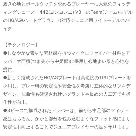
履き心地とボールタッチを求めるプレーヤーに人気のフィッテ
ィングシューズ「442(ヨンヨンニ) V3」のTeam(チーム)モデル
のHG/AG(ハードグラウンド)対応ジュニア用ワイドモデルスパ
イク。
【テクノロジー】
●しなやかな素材な素材感を持つマイクロファイバー材料をア
ッパー大面積(つま先から中足部)に採用し心地よい履き心地を
提供。
●新しく搭載されたHG/AGプレートは高硬度のTPUプレートを
採用し、プレー時の安定性や安全性を考慮し立体的なリブをデ
ザイン。屈曲性も確保され硬いグランドや長めの人工芝でも操
作性が向上。
●3ピースで構成されたアッパーは、前から中足部のフィット
感はもちろん、かかと部分を包み込むようなフィット感により
安定性も向上することでジュニアプレイヤーの足を守ります。