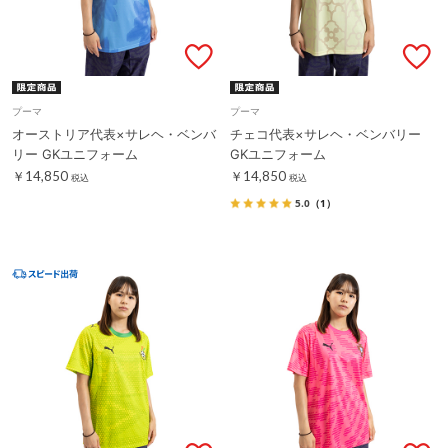
プーマ
プーマ
オーストリア代表×サレヘ・ベンバ
チェコ代表×サレヘ・ベンバリー
リー GKユニフォーム
GKユニフォーム
￥14,850
￥14,850
税込
税込
5.0
（1）