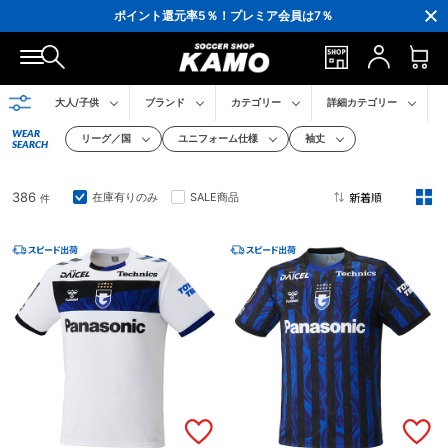
ポイント還元率5％！プレミア会員は7％
会員の方にはお誕生月に「10％OFFクーポン」プレゼント！
16,000円(税込)以上でシューズケースプレゼント！
3,300円(税込)以上で送料無料！
大人/子供
ブランド
カテゴリー
詳細カテゴリー
WEAR
リーグ／国
ユニフォーム仕様
袖丈
SEARCH
386
在庫有りのみ
SALE商品
件
2