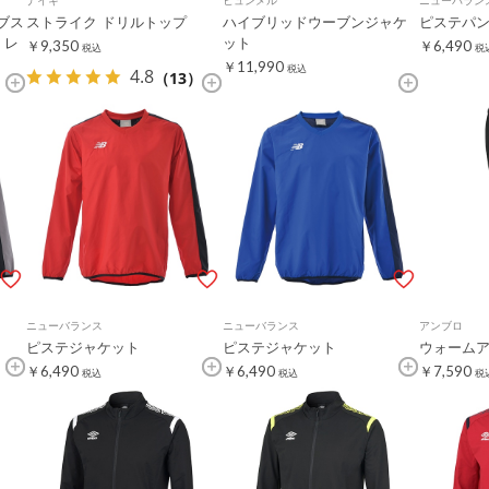
ナイキ
ヒュンメル
ニューバラン
ィブス
ストライク ドリルトップ
ハイブリッドウーブンジャケ
ピステパ
 レ
ット
￥9,350
￥6,490
税込
税
￥11,990
税込
4.8
（13）
ニューバランス
ニューバランス
アンブロ
ピステジャケット
ピステジャケット
ウォーム
￥6,490
￥6,490
￥7,590
税込
税込
税