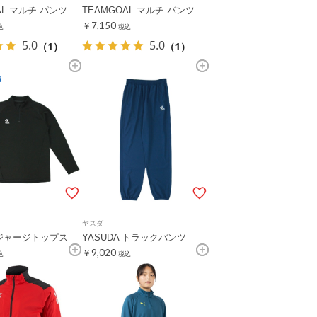
AL マルチ パンツ
TEAMGOAL マルチ パンツ
￥7,150
込
税込
5.0
5.0
（1）
（1）
ヤスダ
 ジャージトップス
YASUDA トラックパンツ
￥9,020
込
税込