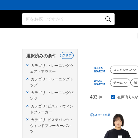
何をお探しですか？
選択済みの条件
クリア
×
カテゴリ: トレーニングウ
SHOES
コレクション
ェア・アウター
SEARCH
×
カテゴリ: トレーニングト
WEAR
チーム
袖
SEARCH
ップ
×
カテゴリ: トレーニングパ
483
在庫有りの
件
ンツ
×
カテゴリ: ピステ・ウィン
ドブレーカー
×
カテゴリ: ピステパンツ・
ウィンドブレーカーパン
ツ