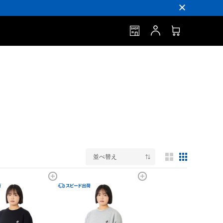
並べ替え
3列表示
5列表示