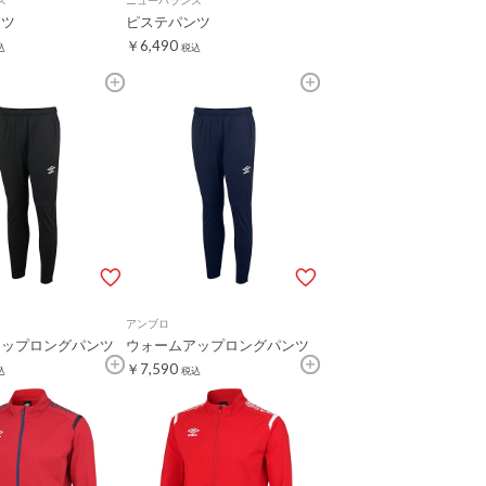
ス
ニューバランス
ンツ
ピステパンツ
￥6,490
込
税込
アンブロ
アップロングパンツ
ウォームアップロングパンツ
￥7,590
込
税込