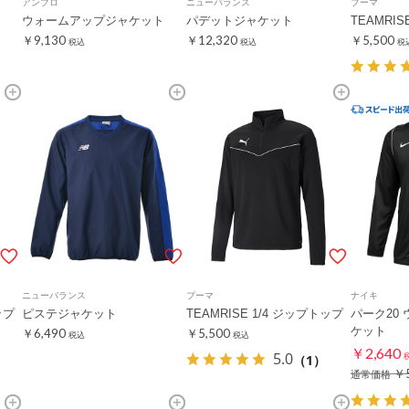
アンブロ
ニューバランス
プーマ
ウォームアップジャケット
パデットジャケット
TEAMRIS
￥9,130
￥12,320
￥5,500
税込
税込
税
ニューバランス
プーマ
ナイキ
ップ
ピステジャケット
TEAMRISE 1/4 ジップトップ
パーク20
ケット
￥6,490
￥5,500
税込
税込
￥2,640
5.0
（1）
￥5
通常価格