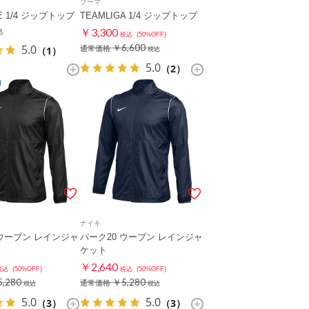
プーマ
E 1/4 ジップトップ
TEAMLIGA 1/4 ジップトップ
￥3,300
込
税込
(50%OFF)
5.0
￥6,600
（1）
通常価格
税込
5.0
（2）
ナイキ
 ウーブン レインジャ
パーク20 ウーブン レインジャ
ケット
￥2,640
税込
(50%OFF)
税込
(50%OFF)
,280
￥5,280
通常価格
税込
税込
5.0
5.0
（3）
（3）