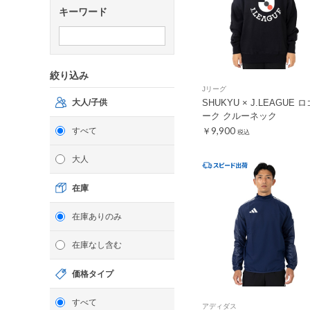
キーワード
絞り込み
Jリーグ
大人/子供
SHUKYU × J.LEAGUE 
ーク クルーネック
￥9,900
すべて
税込
大人
在庫
在庫ありのみ
在庫なし含む
価格タイプ
すべて
アディダス