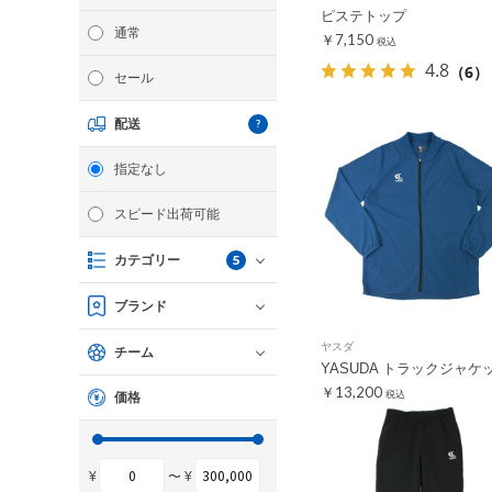
ピステトップ
通常
￥7,150
税込
4.8
（6）
セール
配送
指定なし
スピード出荷可能
5
カテゴリー
ブランド
ヤスダ
チーム
YASUDA トラックジャケ
￥13,200
税込
価格
¥
〜 ¥