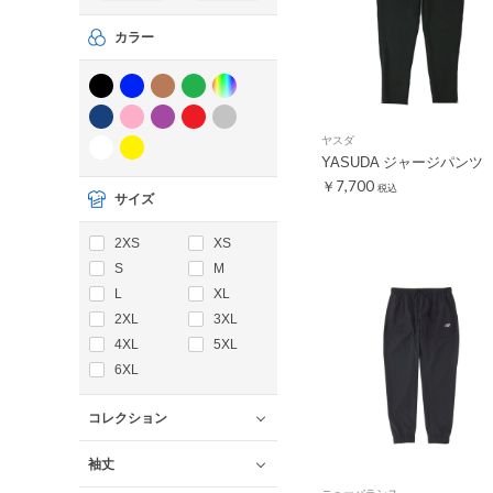
カラー
ヤスダ
YASUDA ジャージパンツ
￥7,700
税込
サイズ
2XS
XS
S
M
L
XL
2XL
3XL
4XL
5XL
6XL
コレクション
袖丈