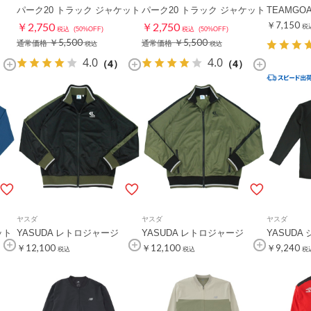
パーク20 トラック ジャケット
パーク20 トラック ジャケット
TEAMGO
￥7,150
￥2,750
￥2,750
税
税込
(50%OFF)
税込
(50%OFF)
￥5,500
￥5,500
通常価格
通常価格
税込
税込
4.0
4.0
（4）
（4）
ヤスダ
ヤスダ
ヤスダ
ット
YASUDA レトロジャージ
YASUDA レトロジャージ
YASUDA
￥12,100
￥12,100
￥9,240
税込
税込
税