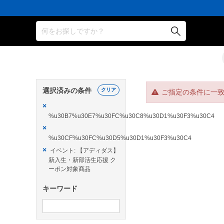
何をお探しですか？
選択済みの条件
クリア
ご指定の条件に一
×
%u30B7%u30E7%u30FC%u30C8%u30D1%u30F3%u30C4
×
%u30CF%u30FC%u30D5%u30D1%u30F3%u30C4
×
イベント: 【アディダス】
新入生・新部活生応援 ク
ーポン対象商品
キーワード