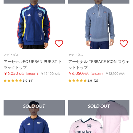
アディダス
アディダス
アーセナルFC URBAN PURIST ト
アーセナル TERRACE ICON スウェ
ラックトップ
ットトップ
￥6,050
￥6,050
￥12,100
￥12,100
税込
(50%OFF)
税込
税込
(50%OFF)
税込
5.0
（1）
5.0
（2）
SOLD OUT
SOLD OUT