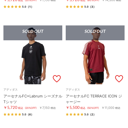
税込
(20%OFF)
税込
税込
(60%OFF)
税込
5.0
（1）
5.0
（3）
SOLD OUT
SOLD OUT
アディダス
アディダス
アーセナルFC×Labrum シーズナル
アーセナルFC TERRACE ICON ジ
Tシャツ
ャージー
￥5,720
￥5,500
￥7,150
￥11,000
税込
(20%OFF)
税込
税込
(50%OFF)
税込
5.0
（6）
5.0
（2）