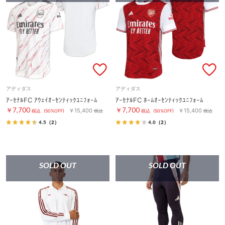
アディダス
アディダス
ｱｰｾﾅﾙFC ｱｳｪｲｵｰｾﾝﾃｨｯｸﾕﾆﾌｫｰﾑ
ｱｰｾﾅﾙFC ﾎｰﾑｵｰｾﾝﾃｨｯｸﾕﾆﾌｫｰﾑ
￥7,700
￥7,700
￥15,400
￥15,400
税込
(50%OFF)
税込
税込
(50%OFF)
税込
4.5
（2）
4.0
（2）
SOLD OUT
SOLD OUT