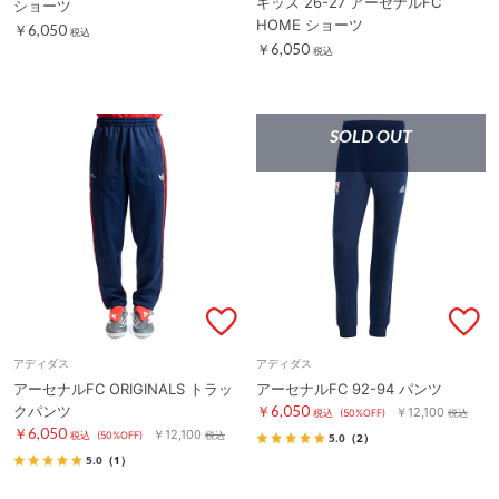
キッズ 26-27 アーセナルFC
ショーツ
HOME ショーツ
￥6,050
税込
￥6,050
税込
SOLD OUT
アディダス
アディダス
アーセナルFC ORIGINALS トラッ
アーセナルFC 92-94 パンツ
クパンツ
￥6,050
￥12,100
税込
(50%OFF)
税込
￥6,050
￥12,100
税込
(50%OFF)
税込
5.0
（2）
5.0
（1）