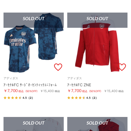
SOLD OUT
SOLD OUT
アディダス
アディダス
ｱｰｾﾅﾙFC ｻｰﾄﾞｵｰｾﾝﾃｨｯｸﾕﾆﾌｫｰﾑ
ｱｰｾﾅﾙFC ZNE
￥7,700
￥7,700
￥15,400
￥15,400
税込
(50%OFF)
税込
税込
(50%OFF)
税込
4.5
（2）
4.5
（2）
SOLD OUT
SOLD OUT