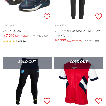
アディダス
アディダス
ZX 2K BOOST 2.0
アーセナルFC×MAHARISHI スウェ
￥7,040
ットパンツ
￥17,600
税込
(60%OFF)
税込
￥6,930
￥9,900
税込
(30%OFF)
税込
4.3
（4）
SOLD OUT
SOLD OUT