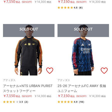
￥7,150
￥7,150
￥14,300
￥14,300
税込
(50%OFF)
税込
税込
(50%OFF)
税込
4.8
（6）
SOLD OUT
SOLD OUT
アディダス
アディダス
アーセナル×NTS URBAN PURIST
25-26 アーセナルFC AWAY 長袖
スウェットフーディー
ユニフォーム
￥7,150
￥7,150
￥14,300
￥14,300
税込
(50%OFF)
税込
税込
(50%OFF)
税込
3.5
（2）
4.9
（10）