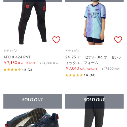
アディダス
アディダス
AFC X 424 PNT
24-25 アーセナル 3rd オーセンテ
￥7,150
ィックユニフォーム
￥14,300
税込
(50%OFF)
税込
￥7,040
￥17,600
税込
(60%OFF)
税込
4.5
（2）
5.0
（10）
SOLD OUT
SOLD OUT