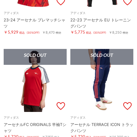
アディダス
アディダス
23-24 アーセナル プレマッチシャ
22-23 アーセナル EU トレーニン
ツ
グパンツ
￥5,929
￥5,775
￥8,470
￥8,250
税込
(30%OFF)
税込
税込
(30%OFF)
税込
SOLD OUT
SOLD OUT
アディダス
アディダス
アーセナルFC ORIGINALS 半袖Tシ
アーセナル TERRACE ICON トラッ
ャツ
クパンツ
￥5,720
￥5,720
￥7,150
￥14,300