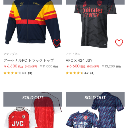
アディダス
アディダス
アーセナルFC トラックトップ
AFC X 424 JSY
￥6,600
￥6,600
￥11,000
￥13,200
税込
(40%OFF)
税込
税込
(50%OFF)
税込
4.0
（3）
4.7
（3）
SOLD OUT
SOLD OUT