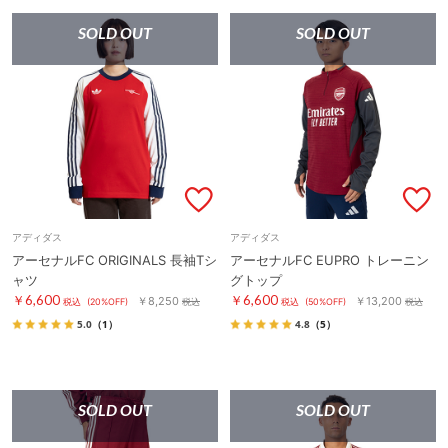
SOLD OUT
SOLD OUT
アディダス
アディダス
アーセナルFC ORIGINALS 長袖Tシ
アーセナルFC EUPRO トレーニン
ャツ
グトップ
￥6,600
￥6,600
￥8,250
￥13,200
税込
(20%OFF)
税込
税込
(50%OFF)
税込
5.0
（1）
4.8
（5）
SOLD OUT
SOLD OUT