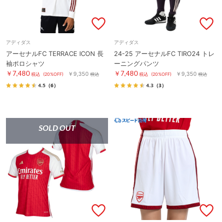
アディダス
アディダス
アーセナルFC TERRACE ICON 長
24-25 アーセナルFC TIRO24 トレ
袖ポロシャツ
ーニングパンツ
￥7,480
￥7,480
￥9,350
￥9,350
税込
(20%OFF)
税込
税込
(20%OFF)
税込
4.5
（6）
4.3
（3）
SOLD OUT