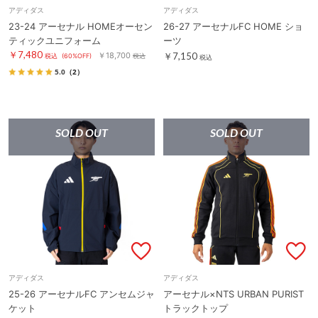
アディダス
アディダス
23-24 アーセナル HOMEオーセン
26-27 アーセナルFC HOME ショ
ティックユニフォーム
ーツ
￥7,480
￥18,700
￥7,150
税込
(60%OFF)
税込
税込
5.0
（2）
SOLD OUT
SOLD OUT
アディダス
アディダス
25-26 アーセナルFC アンセムジャ
アーセナル×NTS URBAN PURIST
ケット
トラックトップ