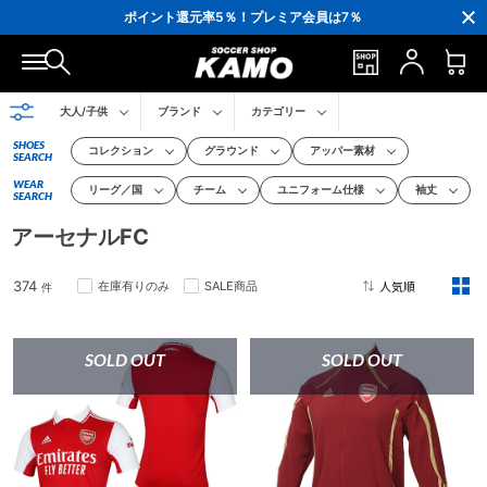
ポイント還元率5％！プレミア会員は7％
会員の方にはお誕生月に「10％OFFクーポン」プレゼント！
16,000円(税込)以上でシューズケースプレゼント！
3,300円(税込)以上で送料無料！
大人/子供
ブランド
カテゴリー
SHOES
コレクション
グラウンド
アッパー素材
SEARCH
WEAR
リーグ／国
チーム
ユニフォーム仕様
袖丈
SEARCH
アーセナルFC
374
在庫有りのみ
SALE商品
件
2
SOLD OUT
SOLD OUT