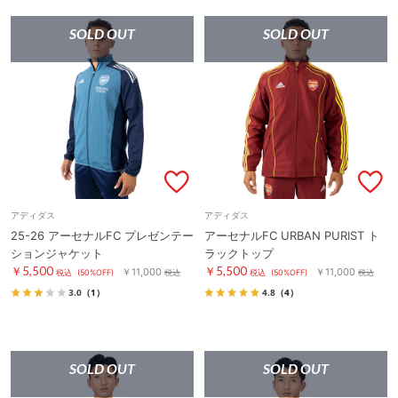
SOLD OUT
SOLD OUT
アディダス
アディダス
25-26 アーセナルFC プレゼンテー
アーセナルFC URBAN PURIST ト
ションジャケット
ラックトップ
￥5,500
￥5,500
￥11,000
￥11,000
税込
(50%OFF)
税込
税込
(50%OFF)
税込
3.0
（1）
4.8
（4）
SOLD OUT
SOLD OUT