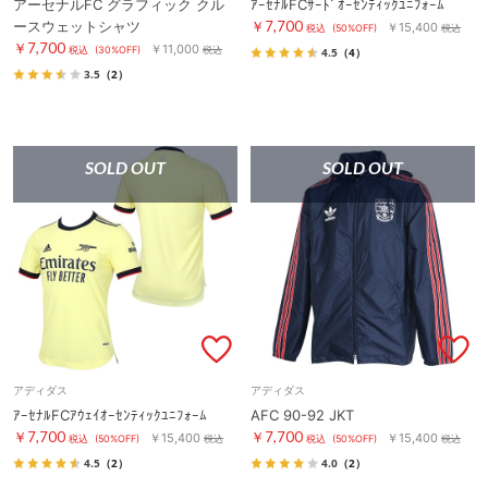
アーセナルFC グラフィック クル
ｱｰｾﾅﾙFCｻｰﾄﾞｵｰｾﾝﾃｨｯｸﾕﾆﾌｫｰﾑ
ースウェットシャツ
￥7,700
￥15,400
税込
(50%OFF)
税込
￥7,700
￥11,000
税込
(30%OFF)
税込
4.5
（4）
3.5
（2）
SOLD OUT
SOLD OUT
アディダス
アディダス
ｱｰｾﾅﾙFCｱｳｪｲｵｰｾﾝﾃｨｯｸﾕﾆﾌｫｰﾑ
AFC 90-92 JKT
￥7,700
￥7,700
￥15,400
￥15,400
税込
(50%OFF)
税込
税込
(50%OFF)
税込
4.5
（2）
4.0
（2）