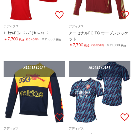
アディダス
アディダス
ｱｰｾﾅﾙFCﾎｰﾑﾚﾌﾟﾘｶﾕﾆﾌｫｰﾑ
アーセナルFC TG ウーブンジャケ
￥7,700
ット
￥11,000
税込
(30%OFF)
税込
￥7,700
￥11,000
税込
(30%OFF)
税込
SOLD OUT
SOLD OUT
アディダス
アディダス