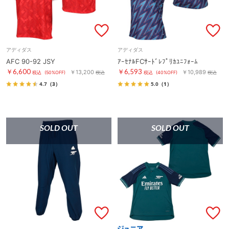
アディダス
アディダス
AFC 90-92 JSY
ｱｰｾﾅﾙFCｻｰﾄﾞﾚﾌﾟﾘｶﾕﾆﾌｫｰﾑ
￥6,600
￥6,593
￥13,200
￥10,989
税込
(50%OFF)
税込
税込
(40%OFF)
税込
4.7
（3）
5.0
（1）
SOLD OUT
SOLD OUT