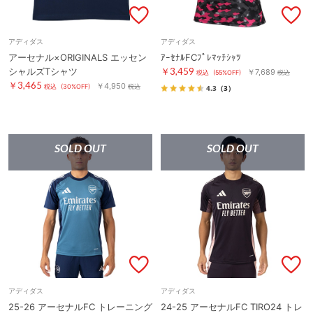
アディダス
アディダス
アーセナル×ORIGINALS エッセン
ｱｰｾﾅﾙFCﾌﾟﾚﾏｯﾁｼｬﾂ
シャルズTシャツ
￥3,459
￥7,689
税込
(55%OFF)
税込
￥3,465
￥4,950
税込
(30%OFF)
税込
4.3
（3）
SOLD OUT
SOLD OUT
アディダス
アディダス
25-26 アーセナルFC トレーニング
24-25 アーセナルFC TIRO24 トレ