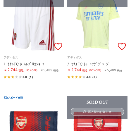
アディダス
アディダス
ｱｰｾﾅﾙFC ﾎｰﾑﾚﾌﾟﾘｶｼｮｰﾂ
ｱｰｾﾅﾙFC ﾄﾚｰﾆﾝｸﾞｼﾞｬｰｼﾞｰ
￥2,744
￥2,744
￥5,489
￥5,489
税込
(50%OFF)
税込
税込
(50%OFF)
税込
3.0
（1）
4.0
（3）
SOLD OUT
再入荷のお知らせ