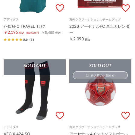
アディダス
海外クラブ・ナショナルチームグッズ
ｱｰｾﾅﾙFC TRAVEL Tｼｬﾂ
2026 アーセナルFC 卓上カレンダ
￥2,195
ー
￥5,489
税込
(60%OFF)
税込
￥2,090
5.0
（1）
税込
SOLD OUT
SOLD OUT
再入荷のお知らせ
アディダス
海外クラブ・ナショナルチームグッズ
AFC X 424 SO
アーセナル 4インチソフトボール