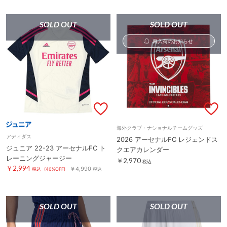
SOLD OUT
SOLD OUT
再入荷のお知らせ
海外クラブ・ナショナルチームグッズ
アディダス
2026 アーセナルFC レジェンドス
ジュニア 22-23 アーセナルFC ト
クエアカレンダー
レーニングジャージー
￥2,970
税込
￥2,994
￥4,990
税込
(40%OFF)
税込
SOLD OUT
SOLD OUT