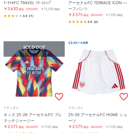
ｱｰｾﾅﾙFC TRAVEL ﾌﾘｰｽﾄｯﾌﾟ
アーセナルFC TERRACE ICON ハ
￥3,630
ーフパンツ
￥12,100
税込
(70%OFF)
税込
￥3,575
￥7,150
税込
(50%OFF)
税込
3.0
（1）
5.0
（2）
SOLD OUT
アディダス
アディダス
キッズ 25-26 アーセナルFC プレ
25-26 アーセナルFC HOME ショ
マッチジャージー
ーツ
￥3,575
￥3,575
￥7,150
￥7,150
税込
(50%OFF)
税込
税込
(50%OFF)
税込