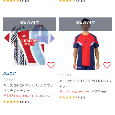
5.0
（3）
4.0
（1）
SOLD OUT
SOLD OUT
アディダス
アディダス
アーセナルFC LIFESTYLER OGTシ
キッズ 24-25 アーセナルFC プレ
ャツ
マッチジャージー
￥3,575
￥7,150
税込
(50%OFF)
税込
￥3,575
￥7,150
税込
(50%OFF)
税込
5.0
（2）
5.0
（1）