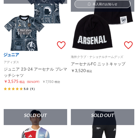
再入荷のお知らせ
海外クラブ・ナショナルチームグッズ
アディダス
アーセナルFC ニットキャップ
ジュニア 23-24 アーセナル プレマ
￥3,520
税込
ッチシャツ
￥3,575
￥7,150
税込
(50%OFF)
税込
5.0
（1）
SOLD OUT
SOLD OUT