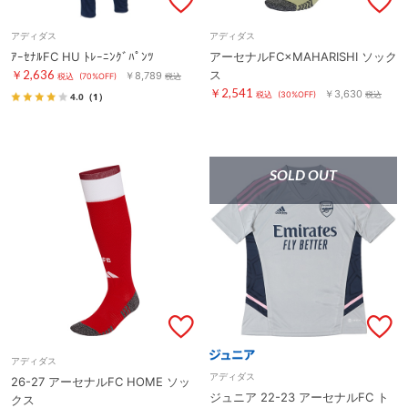
アディダス
アディダス
ｱｰｾﾅﾙFC HU ﾄﾚｰﾆﾝｸﾞﾊﾟﾝﾂ
アーセナルFC×MAHARISHI ソック
￥2,636
ス
￥8,789
税込
(70%OFF)
税込
￥2,541
￥3,630
税込
(30%OFF)
税込
4.0
（1）
SOLD OUT
アディダス
アディダス
26-27 アーセナルFC HOME ソッ
ジュニア 22-23 アーセナルFC ト
クス