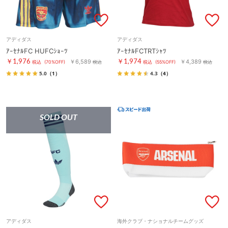
アディダス
アディダス
ｱｰｾﾅﾙFC HUFCｼｮｰﾂ
ｱｰｾﾅﾙFCTRTｼｬﾂ
￥1,976
￥1,974
￥6,589
￥4,389
税込
(70%OFF)
税込
税込
(55%OFF)
税込
5.0
（1）
4.3
（4）
SOLD OUT
アディダス
海外クラブ・ナショナルチームグッズ