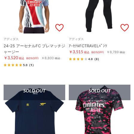
アディダス
アディダス
24-25 アーセナルFC プレマッチジ
ｱｰｾﾅﾙFCTRAVELﾊﾟﾝﾂ
ャージー
￥3,515
￥8,789
税込
(60%OFF)
税込
￥3,520
￥8,800
税込
(60%OFF)
税込
4.0
（3）
5.0
（1）
SOLD OUT
SOLD OUT