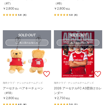
（#7）
（#8）
￥2,800
￥2,800
税込
税込
4.8
（4）
4.8
（4）
SOLD OUT
SOLD OUT
再入荷のお知らせ
再入荷のお知らせ
海外クラブ・ナショナルチームグッズ
海外クラブ・ナショナルチームグッズ
アーセナル ベアキーチェーン
2026 アーセナルFC A3壁掛けカレ
（#18）
ンダー
￥2,800
￥2,750
税込
税込
4.8
（4）
5.0
（1）