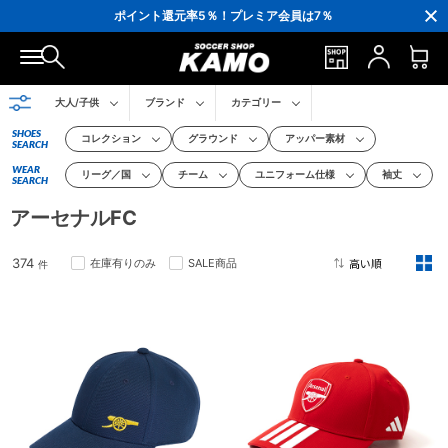
ポイント還元率5％！プレミア会員は7％
会員の方にはお誕生月に「10％OFFクーポン」プレゼント！
16,000円(税込)以上でシューズケースプレゼント！
3,300円(税込)以上で送料無料！
大人/子供
ブランド
カテゴリー
SHOES
コレクション
グラウンド
アッパー素材
SEARCH
WEAR
リーグ／国
チーム
ユニフォーム仕様
袖丈
SEARCH
アーセナルFC
374
在庫有りのみ
SALE商品
件
2