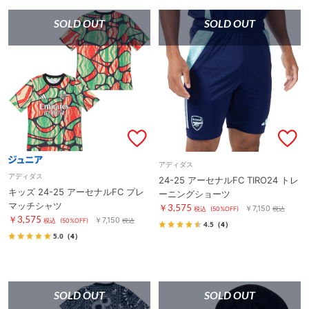
SOLD OUT
SOLD OUT
アディダス
アディダス
24-25 アーセナルFC TIRO24 トレ
キッズ 24-25 アーセナルFC プレ
ーニングショーツ
マッチシャツ
￥3,575
￥7,150
税込
(50%OFF)
税込
￥3,575
￥7,150
税込
(50%OFF)
税込
4.5
（4）
5.0
（4）
SOLD OUT
SOLD OUT