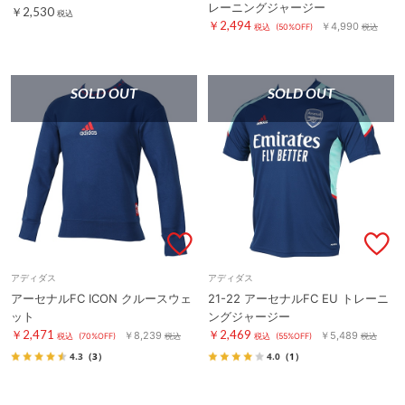
レーニングジャージー
￥2,530
税込
￥2,494
￥4,990
税込
(50%OFF)
税込
SOLD OUT
SOLD OUT
アディダス
アディダス
アーセナルFC ICON クルースウェ
21-22 アーセナルFC EU トレーニ
ット
ングジャージー
￥2,471
￥2,469
￥8,239
￥5,489
税込
(70%OFF)
税込
税込
(55%OFF)
税込
4.3
（3）
4.0
（1）