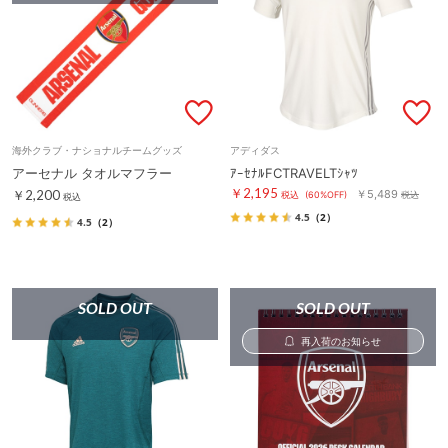
海外クラブ・ナショナルチームグッズ
アディダス
アーセナル タオルマフラー
ｱｰｾﾅﾙFCTRAVELTｼｬﾂ
￥2,195
￥2,200
￥5,489
税込
(60%OFF)
税込
税込
4.5
（2）
4.5
（2）
SOLD OUT
SOLD OUT
再入荷のお知らせ