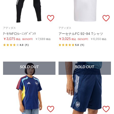
アディダス
アディダス
ｱｰｾﾅﾙFCﾄﾚｰﾆﾝｸﾞﾊﾟﾝﾂ
アーセナルFC 92-94 Tシャツ
￥3,075
￥3,025
￥7,689
￥6,050
税込
(60%OFF)
税込
税込
(50%OFF)
税込
4.0
（1）
5.0
（1）
SOLD OUT
SOLD OUT