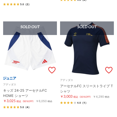
5.0
（2）
SOLD OUT
SOLD OUT
アディダス
アディダス
アーセナルFC スリーストライプ T
キッズ 24-25 アーセナルFC
シャツ
HOME ショーツ
￥3,003
￥4,290
税込
(30%OFF)
税込
￥3,025
￥6,050
税込
(50%OFF)
税込
4.0
（1）
5.0
（4）