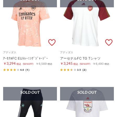
アディダス
アディダス
ｱｰｾﾅﾙFC EUﾄﾚｰﾆﾝｸﾞｼﾞｬｰｼﾞｰ
アーセナルFC TG Tシャツ
￥3,294
￥3,245
￥6,589
￥6,490
税込
(50%OFF)
税込
税込
(50%OFF)
税込
4.0
（1）
3.5
（2）
SOLD OUT
SOLD OUT