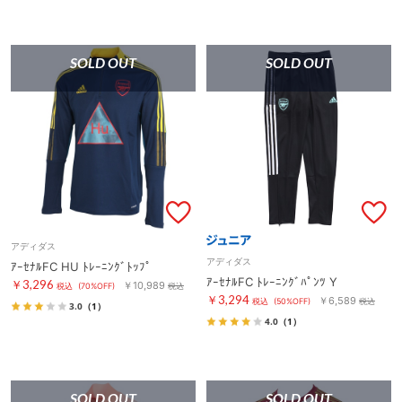
SOLD OUT
SOLD OUT
アディダス
アディダス
ｱｰｾﾅﾙFC HU ﾄﾚｰﾆﾝｸﾞﾄｯﾌﾟ
ｱｰｾﾅﾙFC ﾄﾚｰﾆﾝｸﾞﾊﾟﾝﾂ Y
￥3,296
￥10,989
税込
(70%OFF)
税込
￥3,294
￥6,589
税込
(50%OFF)
税込
3.0
（1）
4.0
（1）
SOLD OUT
SOLD OUT