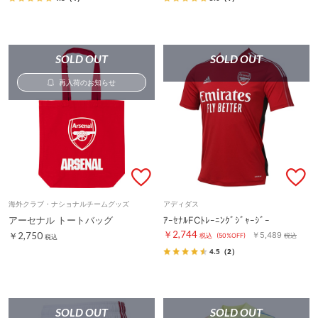
SOLD OUT
SOLD OUT
再入荷のお知らせ
海外クラブ・ナショナルチームグッズ
アディダス
アーセナル トートバッグ
ｱｰｾﾅﾙFCﾄﾚｰﾆﾝｸﾞｼﾞｬｰｼﾞｰ
￥2,744
￥2,750
￥5,489
税込
(50%OFF)
税込
税込
4.5
（2）
SOLD OUT
SOLD OUT