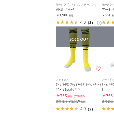
海外クラブ・ナショナルチームグッズ
海外クラ
ARS ﾍﾟﾝｹｰｽ
アーセ
￥1,980
￥550
税込
4.3
（3）
SOLD OUT
アディダス
アディダ
ｱｰｾﾅﾙFC ｱｳｪｲｿｯｸｽ ｲｰｷｭｰﾃｨｰｲ
ｱｰｾﾅﾙFC
ｴﾛｰ S16/ｶﾚｯｼﾞﾈ
ﾄ
￥755
￥755
税込
(70%OFF)
￥2,519
通常価格
通常価格
税込
4.0
（2）