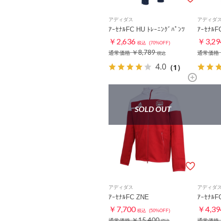
アディダス
アディダ
ｱｰｾﾅﾙFC HU ﾄﾚｰﾆﾝｸﾞﾊﾟﾝﾂ
ｱｰｾﾅﾙF
￥2,636
￥3,29
税込
(70%OFF)
￥8,789
通常価格
通常価格
税込
4.0
（1）
SOLD OUT
アディダス
アディダ
ｱｰｾﾅﾙFC ZNE
ｱｰｾﾅﾙF
￥7,700
￥4,39
税込
(50%OFF)
￥15,400
通常価格
通常価格