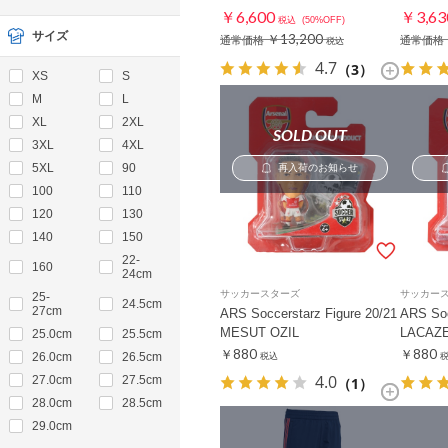
￥6,600
￥3,63
税込
(50%OFF)
サイズ
￥13,200
通常価格
通常価格
税込
4.7
（3）
XS
S
M
L
XL
2XL
SOLD OUT
3XL
4XL
5XL
90
再入荷のお知らせ
100
110
120
130
140
150
22-
160
24cm
サッカースターズ
サッカー
25-
24.5cm
27cm
ARS Soccerstarz Figure 20/21
ARS Soc
MESUT OZIL
LACAZ
25.0cm
25.5cm
￥880
￥880
26.0cm
26.5cm
税込
4.0
27.0cm
27.5cm
（1）
28.0cm
28.5cm
29.0cm