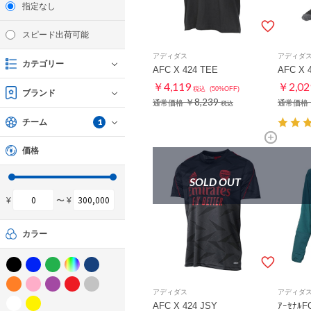
指定なし
スピード出荷可能
アディダス
アディダ
カテゴリー
AFC X 424 TEE
AFC X 
￥4,119
￥2,02
税込
(50%OFF)
ブランド
￥8,239
通常価格
通常価格
税込
1
チーム
価格
SOLD OUT
¥
〜 ¥
カラー
アディダス
アディダ
AFC X 424 JSY
ｱｰｾﾅﾙF