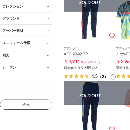
SOLD OUT
コレクション
グラウンド
アッパー素材
ユニフォーム仕様
アディダス
アディダ
AFC 90-92 TP
ｱｰｾﾅﾙF
袖丈
￥4,944
￥3,96
税込
(50%OFF)
シーズン
￥9,889
通常価格
通常価格
税込
4.5
（2）
SOLD OUT
検索