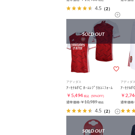
税込
4.5
（2）
SOLD OUT
アディダス
アディダ
ｱｰｾﾅﾙFC ﾎｰﾑﾚﾌﾟﾘｶﾕﾆﾌｫｰﾑ
ｱｰｾﾅﾙF
￥5,494
￥2,74
税込
(50%OFF)
￥10,989
通常価格
通常価格
税込
4.5
（2）
SOLD OUT