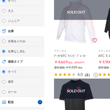
すべて
大人
SOLD OUT
ジュニア
在庫
在庫ありのみ
在庫なし含む
アディダス
アディダ
ｱｰｾﾅﾙFC ｳｨﾝﾄﾞﾌﾞﾚｰｶｰ
AFC X 
￥4,669
￥9,90
価格タイプ
税込
(50%OFF)
￥9,339
通常価格
通常価格
税込
すべて
4.0
（2）
通常
SOLD OUT
セール
配送