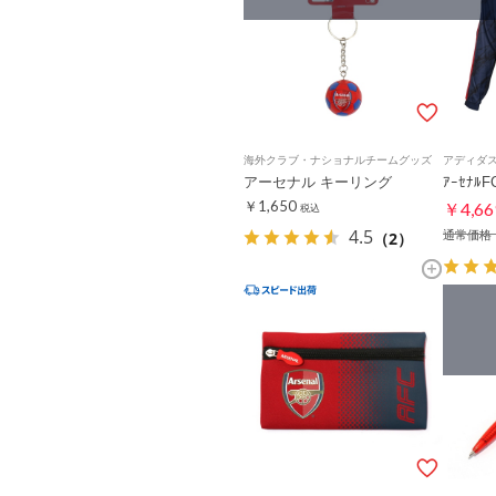
海外クラブ・ナショナルチームグッズ
アディダ
アーセナル キーリング
ｱｰｾﾅﾙF
￥1,650
￥4,66
税込
4.5
（2）
通常価格