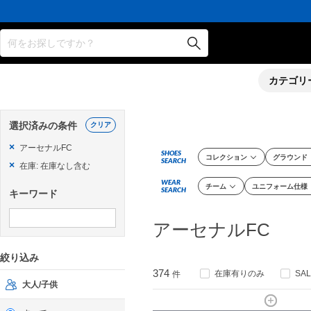
何をお探しですか？
カテゴリ
選択済みの条件
クリア
×
アーセナルFC
SHOES
コレクション
グラウンド
SEARCH
×
在庫: 在庫なし含む
WEAR
チーム
ユニフォーム仕様
SEARCH
キーワード
アーセナルFC
絞り込み
374
在庫有りのみ
SA
件
大人/子供