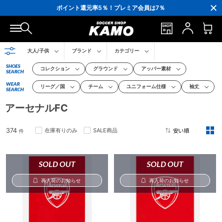
ポイント還元率5％！プレミア会員は7％
会員の方にはお誕生月に「10％OFFクーポン」プレゼント！
16,000円(税込)以上でシューズケースプレゼント！
3,300円(税込)以上で送料無料！
大人/子供
ブランド
カテゴリー
SHOES
コレクション
グラウンド
アッパー素材
SEARCH
WEAR
リーグ／国
チーム
ユニフォーム仕様
袖丈
SEARCH
アーセナルFC
374
在庫有りのみ
SALE商品
件
2
SOLD OUT
SOLD OUT
再入荷のお知らせ
再入荷のお知らせ