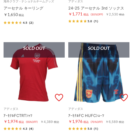
海外クラブ・ナショナルチームグッズ
アディダス
アーセナル キーリング
24-25 アーセナル 3rd ソックス
￥1,771
￥1,650
￥2,530
税込
(30%OFF)
税込
税込
5.0
（1）
4.5
（2）
SOLD OUT
SOLD OUT
アディダス
アディダス
ｱｰｾﾅﾙFCTRTｼｬﾂ
ｱｰｾﾅﾙFC HUFCｼｮｰﾂ
￥1,974
￥1,976
￥4,389
￥6,589
税込
(55%OFF)
税込
税込
(70%OFF)
税込
4.3
（4）
5.0
（1）