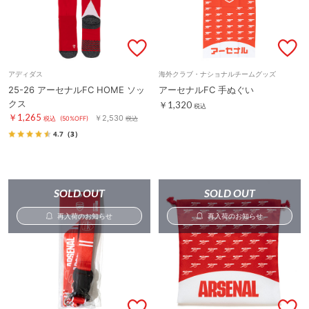
アディダス
海外クラブ・ナショナルチームグッズ
25-26 アーセナルFC HOME ソッ
アーセナルFC 手ぬぐい
クス
￥1,320
税込
￥1,265
￥2,530
税込
(50%OFF)
税込
4.7
（3）
SOLD OUT
SOLD OUT
再入荷のお知らせ
再入荷のお知らせ