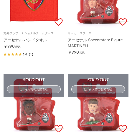
海外クラブ・ナショナルチームグッズ
サッカースターズ
アーセナル ハンドタオル
アーセナル Soccerstarz Figure
MARTINELI
￥990
税込
￥990
税込
5.0
（1）
SOLD OUT
SOLD OUT
再入荷のお知らせ
再入荷のお知らせ