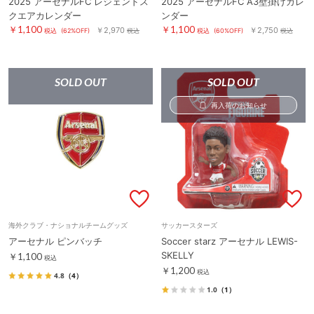
2025 アーセナルFC レジェンドス
2025 アーセナルFC A3壁掛けカレ
クエアカレンダー
ンダー
￥1,100
￥1,100
￥2,970
￥2,750
税込
(62%OFF)
税込
税込
(60%OFF)
税込
SOLD OUT
SOLD OUT
再入荷のお知らせ
海外クラブ・ナショナルチームグッズ
サッカースターズ
アーセナル ピンバッチ
Soccer starz アーセナル LEWIS-
SKELLY
￥1,100
税込
￥1,200
税込
4.8
（4）
1.0
（1）