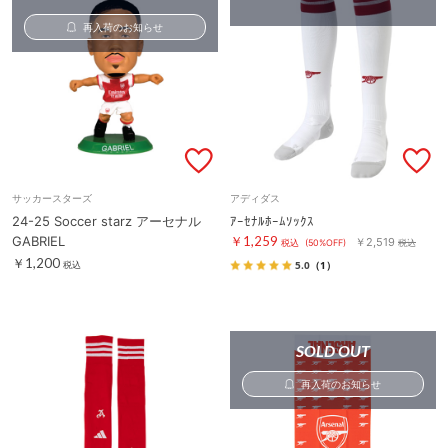
再入荷のお知らせ
サッカースターズ
アディダス
24-25 Soccer starz アーセナル
ｱｰｾﾅﾙﾎｰﾑｿｯｸｽ
GABRIEL
￥1,259
￥2,519
税込
(50%OFF)
税込
￥1,200
5.0
（1）
税込
SOLD OUT
再入荷のお知らせ