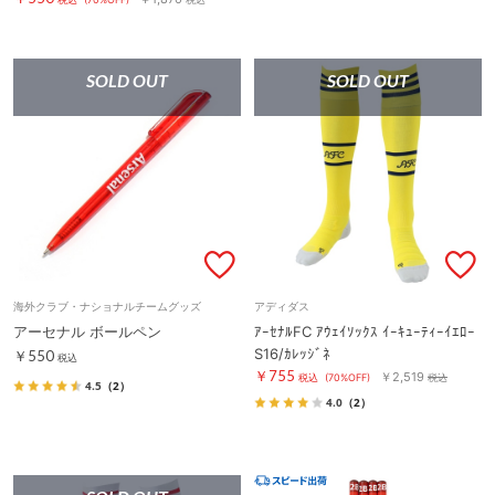
SOLD OUT
SOLD OUT
海外クラブ・ナショナルチームグッズ
アディダス
アーセナル ボールペン
ｱｰｾﾅﾙFC ｱｳｪｲｿｯｸｽ ｲｰｷｭｰﾃｨｰｲｴﾛｰ
S16/ｶﾚｯｼﾞﾈ
￥550
税込
￥755
￥2,519
税込
(70%OFF)
税込
4.5
（2）
4.0
（2）