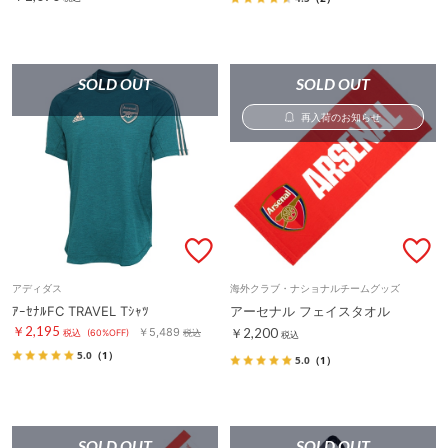
SOLD OUT
SOLD OUT
再入荷のお知らせ
アディダス
海外クラブ・ナショナルチームグッズ
ｱｰｾﾅﾙFC TRAVEL Tｼｬﾂ
アーセナル フェイスタオル
￥2,195
￥5,489
￥2,200
税込
(60%OFF)
税込
税込
5.0
（1）
5.0
（1）
SOLD OUT
SOLD OUT