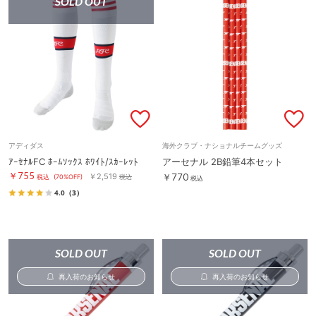
SOLD OUT
アディダス
海外クラブ・ナショナルチームグッズ
ｱｰｾﾅﾙFC ﾎｰﾑｿｯｸｽ ﾎﾜｲﾄ/ｽｶｰﾚｯﾄ
アーセナル 2B鉛筆4本セット
￥755
￥2,519
￥770
税込
(70%OFF)
税込
税込
4.0
（3）
SOLD OUT
SOLD OUT
再入荷のお知らせ
再入荷のお知らせ