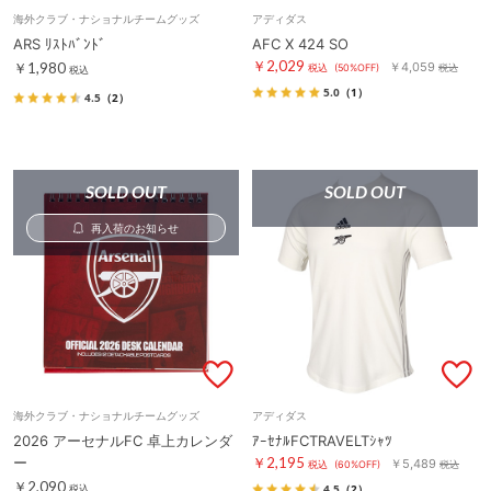
海外クラブ・ナショナルチームグッズ
アディダス
ARS ﾘｽﾄﾊﾞﾝﾄﾞ
AFC X 424 SO
￥2,029
￥1,980
￥4,059
税込
(50%OFF)
税込
税込
5.0
（1）
4.5
（2）
SOLD OUT
SOLD OUT
再入荷のお知らせ
海外クラブ・ナショナルチームグッズ
アディダス
2026 アーセナルFC 卓上カレンダ
ｱｰｾﾅﾙFCTRAVELTｼｬﾂ
ー
￥2,195
￥5,489
税込
(60%OFF)
税込
￥2,090
4.5
（2）
税込