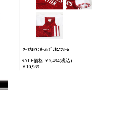
ｱｰｾﾅﾙFC ﾎｰﾑﾚﾌﾟﾘｶﾕﾆﾌｫｰﾑ
SALE価格
￥5,494
(税込)
￥10,989