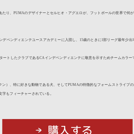
するにあたり、PUMAのデザイナーとセルヒオ・アグエロが、フットボールの世界で
インデペンディエンテユースアカデミーに入団し、15歳のときに1部リーグ最年少
タートしたクラブであるCAインデペンディエンテに敬意を示すためチームカラー
（クン）、特に好きな動物である犬、そしてPUMAの特徴的なフォームストライプ
」という文字もフィーチャーされている。