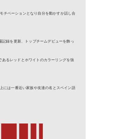
何がモチベーションとなり自分を動かすか話し合
出場記録を更新、トップチームデビューを飾っ
であるレッドとホワイトのカラーリングを強
の上には一番近い家族や友達の名とスペイン語