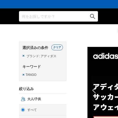
何をお探しですか？
選択済みの条件
クリア
×
ブランド: アディダス
キーワード
×
TANGO
絞り込み
大人/子供
すべて