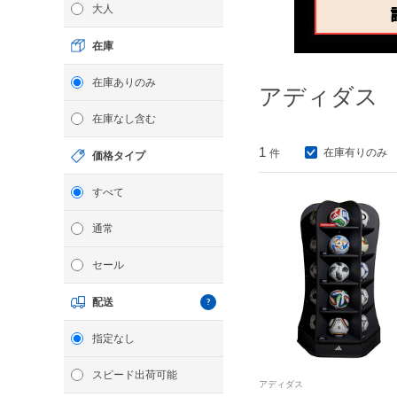
大人
在庫
在庫ありのみ
アディダス
在庫なし含む
1
在庫有りのみ
件
価格タイプ
すべて
通常
セール
配送
指定なし
スピード出荷可能
アディダス