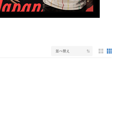
並べ替え
3列表示
5列表示