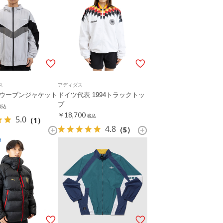
ス
アディダス
Out ウーブンジャケット
ドイツ代表 1994トラックトッ
プ
税込
￥18,700
税込
5.0
（1）
4.8
（5）