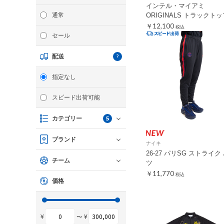
インテル・マイアミ
通常
ORIGINALS トラックト
￥12,100
税込
セール
配送
指定なし
スピード出荷可能
5
カテゴリー
ブランド
ナイキ
26-27 パリSG ストライク
チーム
ツ
￥11,770
税込
価格
¥
〜 ¥