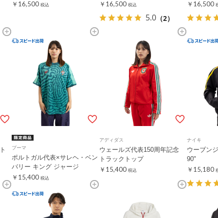
￥16,500
￥16,500
￥16,500
税込
税込
5.0
（2）
アディダス
ナイキ
プーマ
 ト
ウェールズ代表150周年記念
ウーブンジャ
ポルトガル代表×サレヘ・ベン
トラックトップ
90"
バリー キング ジャージ
￥15,400
￥15,180
税込
￥15,400
税込