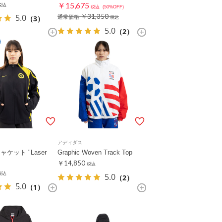
￥15,675
税込
税込
(50%OFF)
5.0
￥31,350
（3）
通常価格
税込
5.0
（2）
アディダス
ケット "Laser
Graphic Woven Track Top
￥14,850
税込
税込
5.0
（2）
5.0
（1）