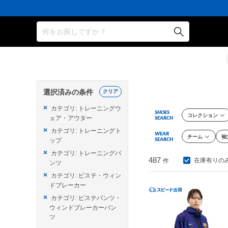
何をお探しですか？
選択済みの条件
クリア
×
カテゴリ: トレーニングウ
SHOES
コレクション
ェア・アウター
SEARCH
×
カテゴリ: トレーニングト
WEAR
チーム
袖
SEARCH
ップ
×
カテゴリ: トレーニングパ
487
在庫有りの
件
ンツ
×
カテゴリ: ピステ・ウィン
ドブレーカー
×
カテゴリ: ピステパンツ・
ウィンドブレーカーパン
ツ