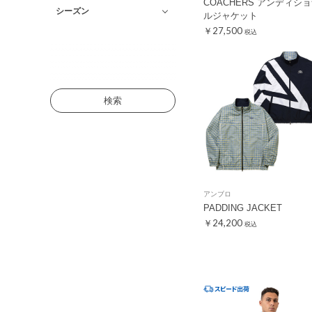
COACHERS アンディシ
シーズン
ルジャケット
￥27,500
税込
検索
アンブロ
PADDING JACKET
￥24,200
税込