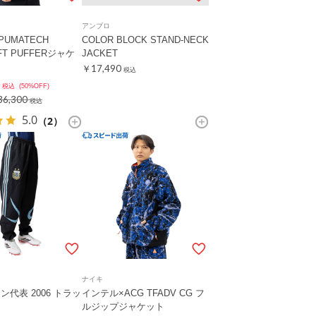
アンブロ
PUMATECH
COLOR BLOCK STAND-NECK
FT PUFFERジャケ
JACKET
￥17,490
税込
税込
(50%OFF)
6,300
税込
5.0
（2）
ナイキ
代表 2006 トラッ
インテル×ACG TFADV CG フ
ルジップジャケット