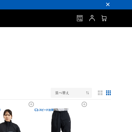
並べ替え
3列表示
5列表示