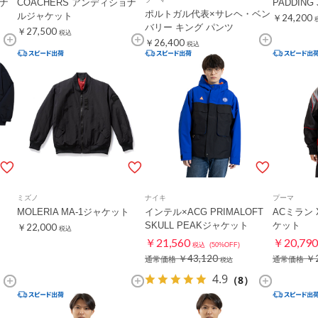
ョナ
COACHERS アンディショナ
PADDING
ポルトガル代表×サレヘ・ベン
ルジャケット
￥24,200
バリー キング パンツ
￥27,500
税込
￥26,400
税込
ミズノ
ナイキ
プーマ
MOLERIA MA-1ジャケット
インテル×ACG PRIMALOFT
ACミラン X
SKULL PEAKジャケット
ケット
￥22,000
税込
￥21,560
￥20,790
税込
(50%OFF)
￥43,120
￥2
通常価格
通常価格
税込
4.9
（8）