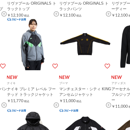
リヴァプール ORIGINALS ト
リヴァプール ORIGINALS ト
リヴァプール
ップ
ラックトップ
ラックパンツ
ーディー
￥12,100
￥12,100
￥12,100
税込
税込
ナイキ
プーマ
アディダス
 パン
ナイキ プレミア レペル フー
マンチェスター・シティ KING
アーセナル
テッド トラックジャケット
アンセムジャケット
フルジップ
ー
￥11,770
￥11,000
税込
税込
￥11,000