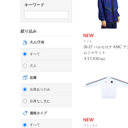
キーワード
絞り込み
ナイキ
大人/子供
26-27 バルセロナ KMC 
ムジャケット
すべて
￥17,930
税込
大人
在庫
在庫ありのみ
在庫なし含む
価格タイプ
すべて
アディダス