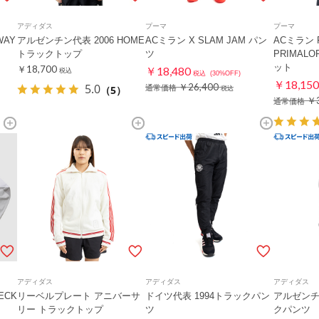
アディダス
プーマ
プーマ
WAY
アルゼンチン代表 2006 HOME
ACミラン X SLAM JAM パン
ACミラン 
トラックトップ
ツ
PRIMALO
ット
￥18,700
￥18,480
税込
税込
(30%OFF)
￥18,150
5.0
￥26,400
（5）
通常価格
税込
￥3
通常価格
アディダス
アディダス
アディダス
ECK
リーベルプレート アニバーサ
ドイツ代表 1994トラックパン
アルゼンチン
リー トラックトップ
ツ
クパンツ