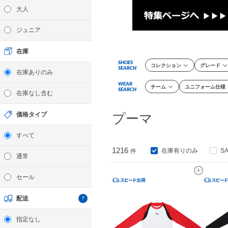
大人
ジュニア
在庫
SHOES
コレクション
グレード
SEARCH
在庫ありのみ
WEAR
チーム
ユニフォーム仕様
SEARCH
在庫なし含む
価格タイプ
プーマ
すべて
1216
在庫有りのみ
S
件
通常
セール
配送
指定なし