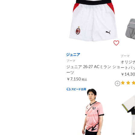
プーマ
プーマ
オリジ
ジュニア 26-27 ACミラン ショ
ートバ
ーツ
￥14,30
￥7,150
税込