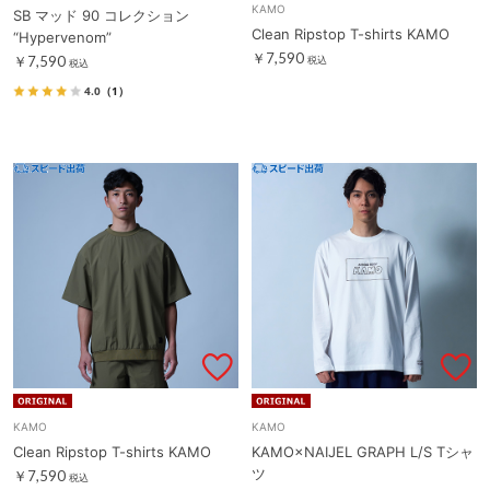
KAMO
SB マッド 90 コレクション
Clean Ripstop T-shirts KAMO
“Hypervenom”
￥7,590
￥7,590
税込
税込
4.0
（1）
KAMO
KAMO
Clean Ripstop T-shirts KAMO
KAMO×NAIJEL GRAPH L/S Tシャ
ツ
￥7,590
税込