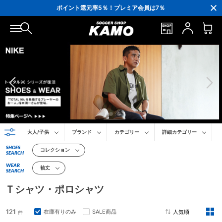
ポイント還元率5％！プレミア会員は7％
会員の方にはお誕生月に「10％OFFクーポン」プレゼント！
16,000円(税込)以上でシューズケースプレゼント！
3,300円(税込)以上で送料無料！
大人/子供
ブランド
カテゴリー
詳細カテゴリー
SHOES
コレクション
SEARCH
WEAR
袖丈
SEARCH
Ｔシャツ・ポロシャツ
121
在庫有りのみ
SALE商品
件
2