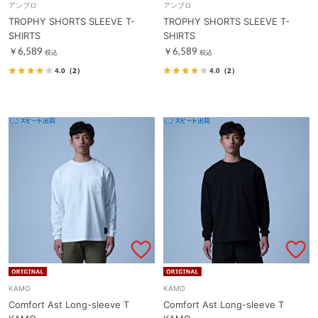
アンブロ
アンブロ
TROPHY SHORTS SLEEVE T-
TROPHY SHORTS SLEEVE T-
SHIRTS
SHIRTS
￥6,589
￥6,589
税込
税込
4.0
（2）
4.0
（2）
KAMO
KAMO
Comfort Ast Long-sleeve T
Comfort Ast Long-sleeve T