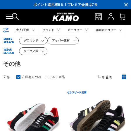
3,300円(税込)以上で送料無料！
ポイント還元率5％！プレミア会員は7％
会員の方にはお誕生月に「10％OFFクーポン」プレゼント！
16,000円(税込)以上でシューズケースプレゼント！
3,300円(税込)以上で送料無料！
大人/子供
ブランド
カテゴリー
詳細カテゴリー
SHOES
グラウンド
アッパー素材
SEARCH
WEAR
リーグ／国
SEARCH
その他
7
在庫有りのみ
SALE商品
件
2