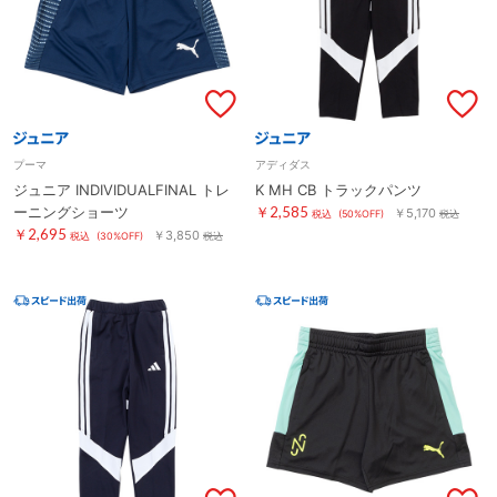
プーマ
アディダス
ジュニア INDIVIDUALFINAL トレ
K MH CB トラックパンツ
ーニングショーツ
￥2,585
￥5,170
税込
(50%OFF)
税込
￥2,695
￥3,850
税込
(30%OFF)
税込