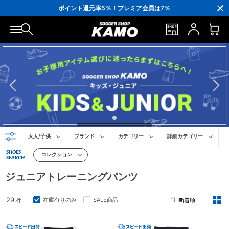
3,300円(税込)以上で送料無料！
ポイント還元率5％！プレミア会員は7％
会員の方にはお誕生月に「10％OFFクーポン」プレゼント！
16,000円(税込)以上でシューズケースプレゼント！
3,300円(税込)以上で送料無料！
大人/子供
ブランド
カテゴリー
詳細カテゴリー
SHOES
コレクション
SEARCH
ジュニアトレーニングパンツ
29
在庫有りのみ
SALE商品
件
2