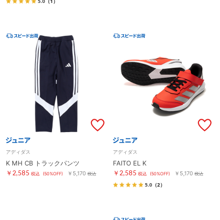
5.0
（1）
アディダス
アディダス
K MH CB トラックパンツ
FAITO EL K
￥2,585
￥2,585
￥5,170
￥5,170
税込
(50%OFF)
税込
税込
(50%OFF)
税込
5.0
（2）