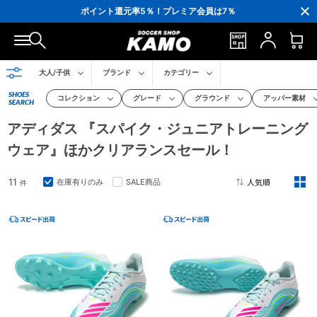
3,300円(税込)以上で送料無料！
ポイント還元率5％！プレミア会員は7％
会員の方にはお誕生月に「10％OFFクーポン」プレゼント！
16,000円(税込)以上でシューズケースプレゼント！
3,300円(税込)以上で送料無料！
大人/子供
ブランド
カテゴリー
SHOES
コレクション
グレード
グラウンド
アッパー素材
SEARCH
アディダス 『スパイク・ジュニアトレーニング
ウェア』ほかクリアランスセール！
11
在庫有りのみ
SALE商品
件
2