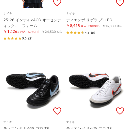
ナイキ
ナイキ
25-26 インテル×ACG オーセンテ
ティエンポ リゲラ プロ FG
ィックユニフォーム
￥8,415
￥16,830
税込
(50%OFF)
税込
￥12,265
￥24,530
税込
(50%OFF)
税込
4.4
（5）
5.0
（2）
ナイキ
ナイキ
ティエンポ リゲラ プロ TF
ティエンポ リゲラ プロ TF