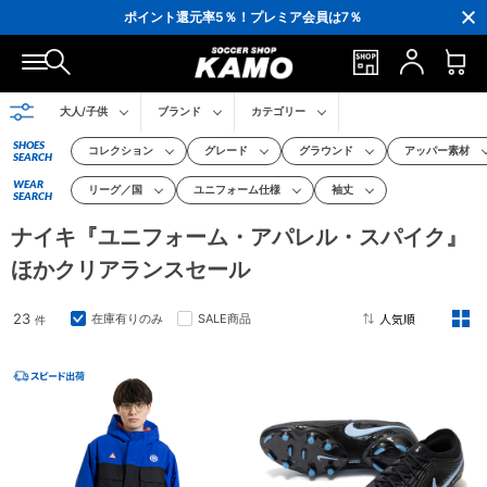
3,300円(税込)以上で送料無料！
ポイント還元率5％！プレミア会員は7％
会員の方にはお誕生月に「10％OFFクーポン」プレゼント！
16,000円(税込)以上でシューズケースプレゼント！
3,300円(税込)以上で送料無料！
大人/子供
ブランド
カテゴリー
SHOES
コレクション
グレード
グラウンド
アッパー素材
SEARCH
WEAR
リーグ／国
ユニフォーム仕様
袖丈
SEARCH
ナイキ『ユニフォーム・アパレル・スパイク』
ほかクリアランスセール
23
在庫有りのみ
SALE商品
件
2