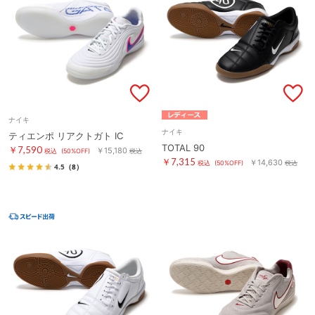
ナイキ
ナイキ
ティエンポ リアクトガト IC
TOTAL 90
￥7,590
￥15,180
税込
(50%OFF)
税込
￥7,315
￥14,630
税込
(50%OFF)
税込
4.5
（8）