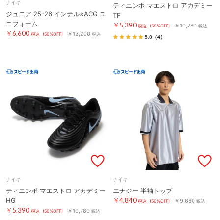
ナイキ
ティエンポ マエストロ アカデミー
ジュニア 25-26 インテル×ACG ユ
TF
ニフォーム
￥5,390
￥10,780
税込
(50%OFF)
税込
￥6,600
￥13,200
税込
(50%OFF)
税込
5.0
（4）
ナイキ
ナイキ
ティエンポ マエストロ アカデミー
エナジー 半袖トップ
HG
￥4,840
￥9,680
税込
(50%OFF)
税込
￥5,390
￥10,780
税込
(50%OFF)
税込