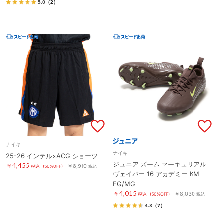
5.0
（2）
ナイキ
ナイキ
25-26 インテル×ACG ショーツ
ジュニア ズーム マーキュリアル
￥4,455
￥8,910
税込
(50%OFF)
税込
ヴェイパー 16 アカデミー KM
FG/MG
￥4,015
￥8,030
税込
(50%OFF)
税込
4.3
（7）