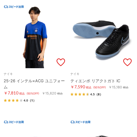
ナイキ
ナイキ
25-26 インテル×ACG ユニフォー
ティエンポ リアクトガト IC
ム
￥7,590
￥15,180
税込
(50%OFF)
税込
￥7,810
￥15,620
税込
(50%OFF)
税込
4.5
（8）
4.0
（1）