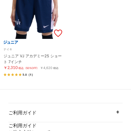
ナイキ
ジュニア VJ アカデミー25 ショー
ト 7インチ
￥2,310
￥4,620
税込
(50%OFF)
税込
5.0
（1）
ご利用ガイド
ご利用ガイド