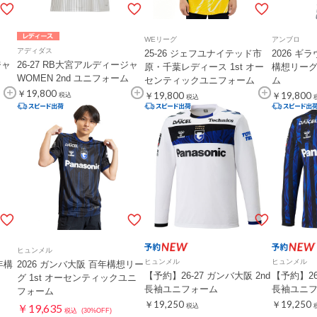
WEリーグ
アンブロ
アディダス
25-26 ジェフユナイテッド市
2026 ギ
ジャ
26-27 RB大宮アルディージャ
原・千葉レディース 1st オー
構想リーグ 
WOMEN 2nd ユニフォーム
センティックユニフォーム
ム
￥19,800
￥19,800
￥19,800
税込
税込
ヒュンメル
ヒュンメル
ヒュンメル
年構
2026 ガンバ大阪 百年構想リー
【予約】26-27 ガンバ大阪 2nd
【予約】26
グ 1st オーセンティックユニ
長袖ユニフォーム
長袖ユニ
フォーム
￥19,250
￥19,250
￥19,635
税込
税込
(30%OFF)