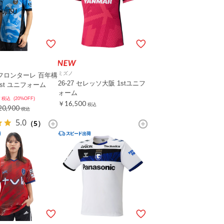
ミズノ
崎フロンターレ 百年構
26-27 セレッソ大阪 1stユニフ
st ユニフォーム
ォーム
税込
(20%OFF)
￥16,500
税込
0,900
税込
5.0
（5）