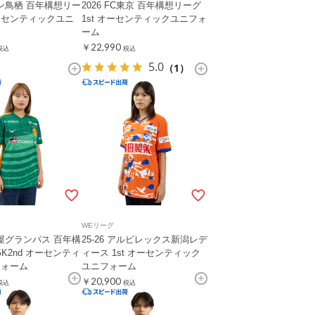
ガン鳥栖 百年構想リー
2026 FC東京 百年構想リーグ
オーセンティックユニ
1st オーセンティックユニフォ
ーム
￥22,990
税込
税込
5.0
（1）
WEリーグ
古屋グランパス 百年構
25-26 アルビレックス新潟レデ
K2nd オーセンティ
ィース 1st オーセンティック
フォーム
ユニフォーム
￥20,900
税込
税込