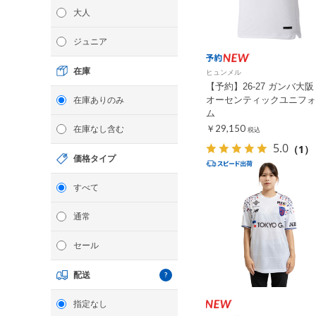
大人
ジュニア
在庫
ヒュンメル
【予約】26-27 ガンバ大阪 
オーセンティックユニフォ
在庫ありのみ
ム
￥29,150
在庫なし含む
税込
5.0
（1）
価格タイプ
すべて
通常
セール
配送
指定なし