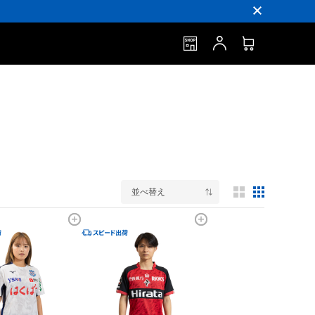
並べ替え
3列表示
5列表示