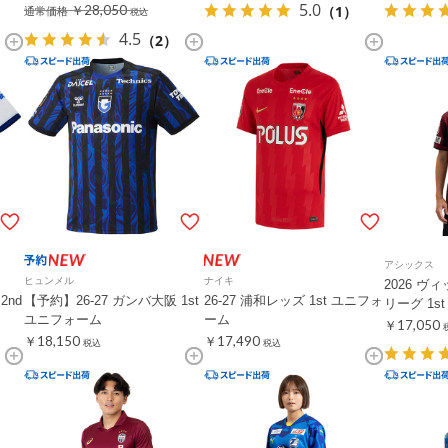
5.0
（1）
￥28,050
通常価格
税込
4.5
（2）
アシックス
ヒュンメル
ナイキ
2026 ヴ
2nd
【予約】26-27 ガンバ大阪 1st
26-27 浦和レッズ 1st ユニフォ
リーグ 1s
ユニフォーム
ーム
￥17,050
￥18,150
￥17,490
税込
税込