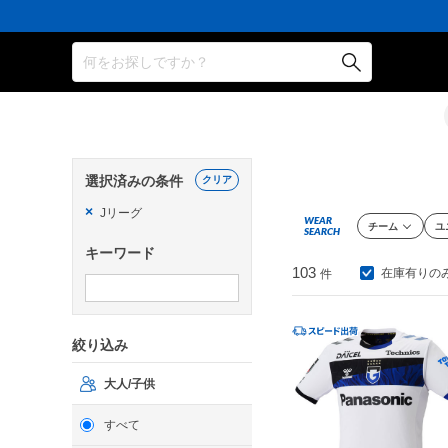
何をお探しですか？
選択済みの条件
クリア
×
Jリーグ
WEAR
チーム
ユ
SEARCH
キーワード
103
在庫有りの
件
絞り込み
大人/子供
すべて