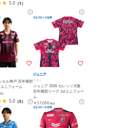
5.0
（1）
ミズノ
ィッセル神戸 百年構想
ジュニア 2026 セレッソ大阪
t ユニフォーム
百年構想リーグ 1stユニフォー
税込
ム
5.0
（5）
￥17,050
税込