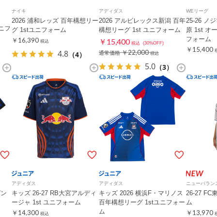
ナイキ
アディダス
WEリーグ
2026 浦和レッズ 百年構想リー
2026 アルビレックス新潟 百年
25-26 
ユニフ
グ 1stユニフォーム
構想リーグ 1st ユニフォーム
原 1st 
フォーム
￥16,390
￥15,400
税込
税込
(30%OFF)
￥15,400
4.8
￥22,000
（4）
通常価格
税込
5.0
（3）
アディダス
アディダス
ニューバラン
ガン
キッズ 26-27 RB大宮アルディ
キッズ 2026 横浜F・マリノス
26-27 F
ージャ 1st ユニフォーム
百年構想リーグ 1stユニフォー
ム
ム
￥14,300
￥13,970
税込