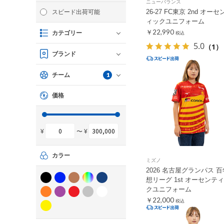
ニューバランス
26-27 FC東京 2nd オーセ
スピード出荷可能
ィックユニフォーム
￥22,990
カテゴリー
税込
5.0
（1）
ブランド
1
チーム
価格
¥
〜 ¥
カラー
ミズノ
2026 名古屋グランパス 
想リーグ 1st オーセンテ
クユニフォーム
￥22,000
税込