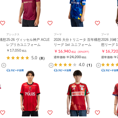
アシックス
プーマ
プーマ
年構想
25-26 ヴィッセル神戸 ACLE
2026 大分トリニータ 百年構想
2026 川
レプリカユニフォーム
リーグ 1st ユニフォーム
想リーグ 1
￥17,050
￥16,940
￥16,720
税込
税込
(30%OFF)
5.0
￥24,200
￥2
（8）
通常価格
通常価格
税込
4.0
（1）