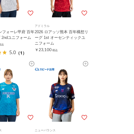
アドミラル
ァンフォーレ甲府 百年
2026 ロアッソ熊本 百年構想リ
 2ndユニフォーム
ーグ 1st オーセンティックユ
ニフォーム
税込
￥23,100
税込
5.0
（1）
ス
ニューバランス