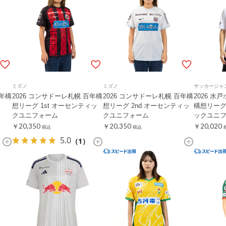
ミズノ
ミズノ
サッカージャ
百年構
2026 コンサドーレ札幌 百年構
2026 コンサドーレ札幌 百年構
2026 水
ム
想リーグ 1st オーセンティッ
想リーグ 2nd オーセンティッ
構想リーグ
クユニフォーム
クユニフォーム
ックユニ
￥20,350
￥20,350
￥20,020
税込
税込
5.0
（1）