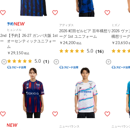
アディダス
ミズノ
ヒュンメル
2026 町田ゼルビア 百年構想リ
2026 ヴ
2nd
【予約】26-27 ガンバ大阪 1st
ーグ 1st ユニフォーム
構想リーグ
ー
オーセンティックユニフォー
￥24,200
￥23,650
税込
ム
5.0
（16）
￥29,150
税込
5.0
（1）
ニューバランス
ニューバラン