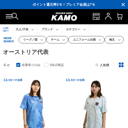
3,300円(税込)以上で送料無料！
ポイント還元率5％！プレミア会員は7％
会員の方にはお誕生月に「10％OFFクーポン」プレゼント！
16,000円(税込)以上でシューズケースプレゼント！
3,300円(税込)以上で送料無料！
大人/子供
ブランド
カテゴリー
WEAR
リーグ／国
チーム
ユニフォーム仕様
袖丈
SEARCH
オーストリア代表
4
在庫有りのみ
SALE商品
件
2