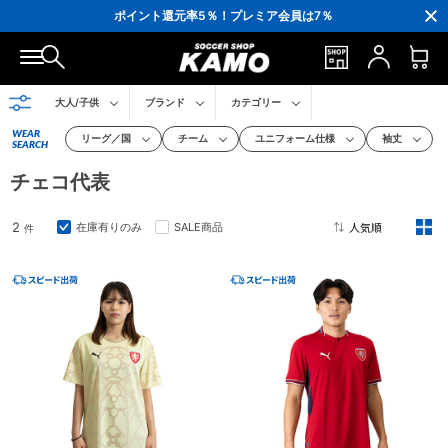
3,300円(税込)以上で送料無料！
ポイント還元率5％！プレミア会員は7％
会員の方にはお誕生月に「10％OFFクーポン」プレゼント！
16,000円(税込)以上でシューズケースプレゼント！
3,300円(税込)以上で送料無料！
大人/子供
ブランド
カテゴリー
WEAR
リーグ／国
チーム
ユニフォーム仕様
袖丈
SEARCH
チェコ代表
2
在庫有りのみ
SALE商品
件
2