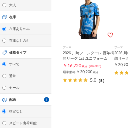
大人
在庫
在庫ありのみ
在庫なし含む
プーマ
プーマ
価格タイプ
2026 川崎フロンターレ 百年構
2026
想リーグ 1st ユニフォーム
想リーグ
すべて
￥20,90
￥16,720
税込
(20%OFF)
￥20,900
通常価格
税込
通常
5.0
（5）
セール
配送
指定なし
スピード出荷可能