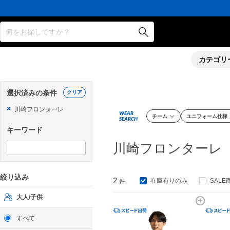
何をお探しですか？
カテゴリ
選択済みの条件
クリア
×
川崎フロンターレ
WEAR
チーム
ユニフォーム仕様
SEARCH
キーワード
川崎フロンターレ
絞り込み
2
在庫有りのみ
SALE
件
大人/子供
すべて