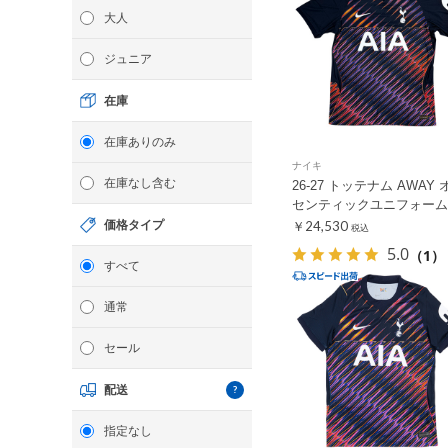
大人
ジュニア
在庫
在庫ありのみ
ナイキ
在庫なし含む
26-27 トッテナム AWAY 
センティックユニフォーム
価格タイプ
￥24,530
税込
5.0
（1）
すべて
通常
セール
配送
指定なし