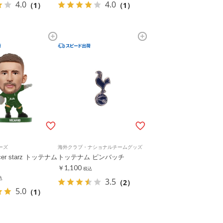
4.0
4.0
（1）
（1）
ーズ
海外クラブ・ナショナルチームグッズ
ccer starz トッテナム
トッテナム ピンバッチ
￥1,100
税込
込
3.5
（2）
5.0
（1）