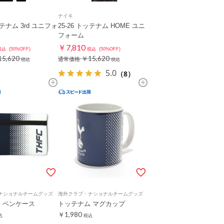
ナイキ
ッテナム 3rd ユニフォ
25-26 トッテナム HOME ユニ
フォーム
￥7,810
税込
(50%OFF)
税込
(50%OFF)
5,620
￥15,620
通常価格
税込
税込
5.0
（8）
ナショナルチームグッズ
海外クラブ・ナショナルチームグッズ
 ペンケース
トッテナム マグカップ
￥1,980
込
税込