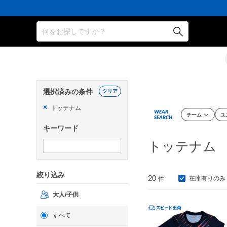
何をお探しですか？
選択済みの条件
クリア
×
トッテナム
WEAR
チーム
ユ
SEARCH
キーワード
トッテナム
絞り込み
20
在庫有りのみ
件
大人/子供
すべて