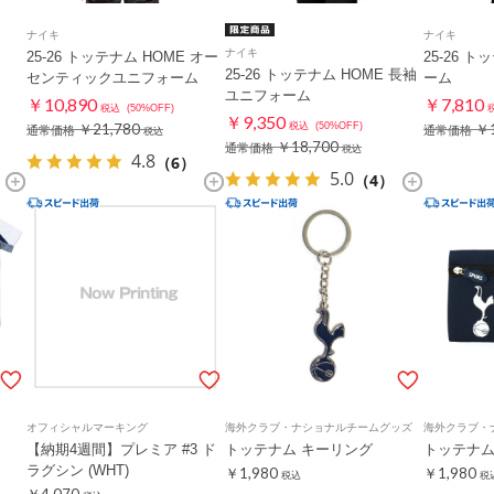
ナイキ
ナイキ
ナイキ
25-26 トッテナム HOME オー
25-26 ト
ム
25-26 トッテナム HOME 長袖
センティックユニフォーム
ーム
ユニフォーム
￥10,890
￥7,810
税込
(50%OFF)
￥9,350
￥21,780
税込
(50%OFF)
￥1
通常価格
通常価格
税込
￥18,700
通常価格
税込
4.8
（6）
5.0
（4）
オフィシャルマーキング
海外クラブ・ナショナルチームグッズ
海外クラブ・
【納期4週間】プレミア #3 ド
トッテナム キーリング
トッテナム
ム
ラグシン (WHT)
￥1,980
￥1,980
税込
税