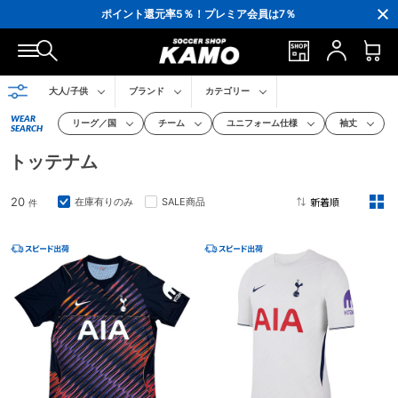
3,300円(税込)以上で送料無料！
ポイント還元率5％！プレミア会員は7％
会員の方にはお誕生月に「10％OFFクーポン」プレゼント！
16,000円(税込)以上でシューズケースプレゼント！
3,300円(税込)以上で送料無料！
大人/子供
ブランド
カテゴリー
WEAR
リーグ／国
チーム
ユニフォーム仕様
袖丈
SEARCH
トッテナム
20
在庫有りのみ
SALE商品
件
2