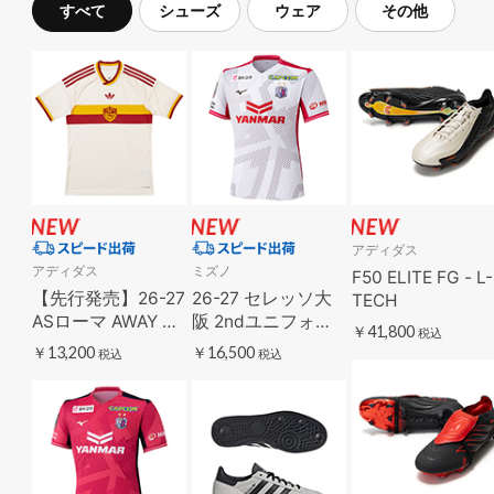
すべて
シューズ
ウェア
その他
アディダス
アディダス
ミズノ
F50 ELITE FG - L-
【先行発売】26-27
26-27 セレッソ大
TECH
ASローマ AWAY ユ
阪 2ndユニフォー
￥41,800
税込
ニフォーム
ム
￥13,200
￥16,500
税込
税込