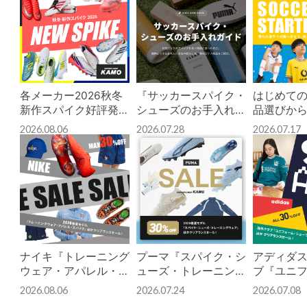
各メーカー2026秋冬
『サッカースパイク・
はじめて
新作スパイク好評発売
シューズのお手入れガ
品選びか
中！
イド』簡単にできる
で、役立
2026.08.06
2026.07.28
2026.07.17
日々のシューケア方法
ご紹介！
をご紹介！
ナイキ『トレーニング
プーマ『スパイク・シ
アディダス
ウェア・アパレル・ス
ューズ・トレーニング
ブ『ユニ
パイク』ほかクリアラ
ウェア』ほかクリアラ
ョーツ』
2026.08.06
2026.07.24
2026.07.08
ンスセール！
ンスセール！
ンスセー