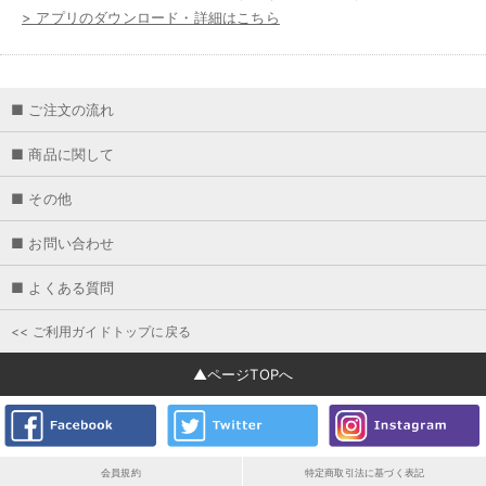
> アプリのダウンロード・詳細はこちら
■ ご注文の流れ
会員登録について
■ 商品に関して
商品の検索方法について
サイズについて
■ その他
ご注文方法について
マーキングについて
お支払い方法について
ご購入特典について
■ お問い合わせ
ご予約商品について
送料・ご配送・納期について
ポイントサービスについて
ギフトラッピングについて
お問い合わせ
■ よくある質問
変更・キャンセル・交換・返品について
領収書について
商品の在庫について
商品に関するお問い合わせ
メールニュースについて
<< ご利用ガイドトップに戻る
納期に関するお問い合わせ
パスワードの再設定について
お届け日指定について
▲ページTOPへ
動作環境について
会員規約
特定商取引法に基づく表記