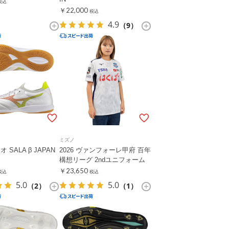
税込
￥22,000
税込
4.9
（9）
ミズノ
SALA β JAPAN
2026 ヴァンフォーレ甲府 百年
構想リーグ 2ndユニフォーム
￥23,650
税込
税込
5.0
5.0
（2）
（1）