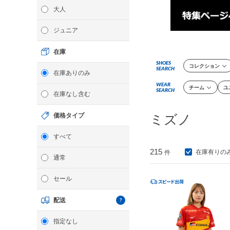
大人
ジュニア
在庫
SHOES
コレクション
SEARCH
在庫ありのみ
WEAR
チーム
ユ
SEARCH
在庫なし含む
価格タイプ
ミズノ
すべて
215
在庫有りの
件
通常
セール
配送
指定なし