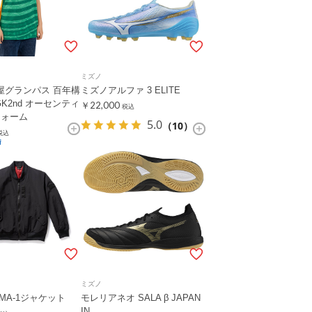
ミズノ
古屋グランパス 百年構
ミズノアルファ 3 ELITE
K2nd オーセンティ
￥22,000
税込
フォーム
5.0
（10）
税込
ミズノ
A MA-1ジャケット
モレリアネオ SALA β JAPAN
IN