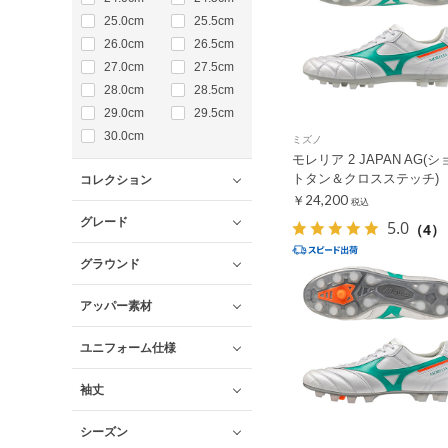
25.0cm
25.5cm
26.0cm
26.5cm
27.0cm
27.5cm
28.0cm
28.5cm
29.0cm
29.5cm
30.0cm
ミズノ
モレリア 2 JAPAN AG(シ
トタン＆クロスステッチ)
コレクション
￥24,200
税込
グレード
5.0
（4）
グラウンド
アッパー素材
ユニフォーム仕様
袖丈
シーズン