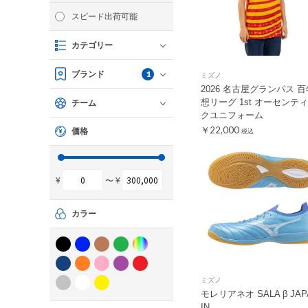
スピード出荷可能
カテゴリー
1
ブランド
ミズノ
2026 名古屋グランパス 
想リーグ 1st オーセンテ
チーム
クユニフォーム
￥22,000
価格
税込
¥
〜 ¥
カラー
ミズノ
モレリアネオ SALA β JAP
IN