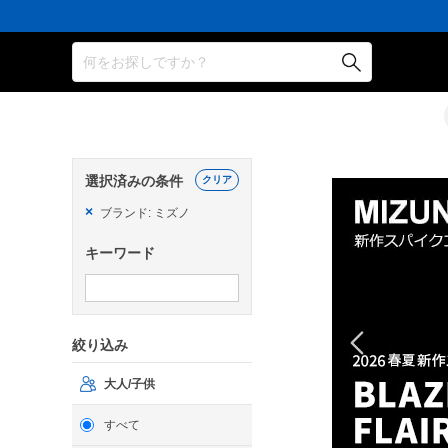
何をお探しですか？
選択済みの条件
クリア
×
ブランド: ミズノ
キーワード
絞り込み
大人/子供
すべて