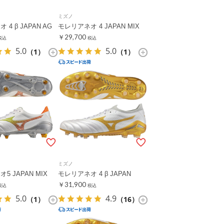
ミズノ
4 β JAPAN AG
モレリアネオ 4 JAPAN MIX
￥29,700
税込
税込
5.0
5.0
（1）
（1）
ミズノ
5 JAPAN MIX
モレリアネオ 4 β JAPAN
￥31,900
税込
税込
5.0
4.9
（1）
（16）