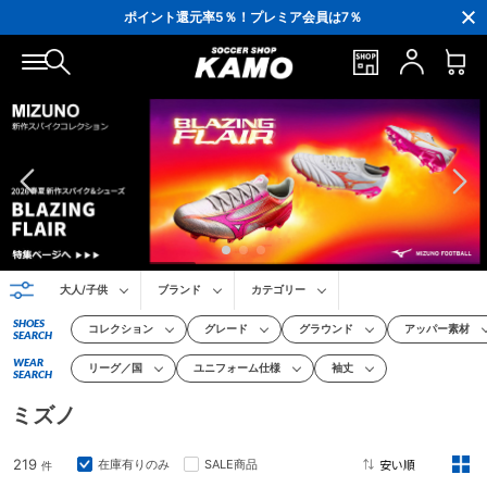
ポイント還元率5％！プレミア会員は7％
会員の方にはお誕生月に「10％OFFクーポン」プレゼント！
16,000円(税込)以上でシューズケースプレゼント！
3,300円(税込)以上で送料無料！
大人/子供
ブランド
カテゴリー
SHOES
コレクション
グレード
グラウンド
アッパー素材
SEARCH
WEAR
リーグ／国
ユニフォーム仕様
袖丈
SEARCH
ミズノ
219
在庫有りのみ
SALE商品
件
2