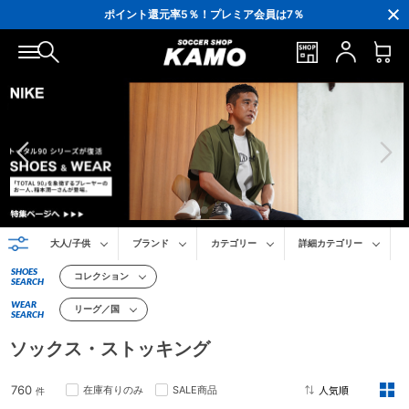
ポイント還元率5％！プレミア会員は7％
会員の方にはお誕生月に「10％OFFクーポン」プレゼント！
16,000円(税込)以上でシューズケースプレゼント！
3,300円(税込)以上で送料無料！
大人/子供
ブランド
カテゴリー
詳細カテゴリー
SHOES
コレクション
SEARCH
WEAR
リーグ／国
SEARCH
ソックス・ストッキング
760
在庫有りのみ
SALE商品
件
2