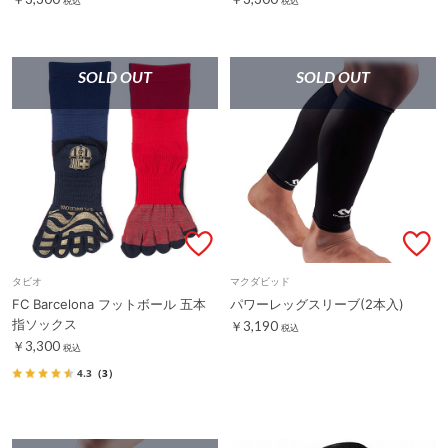
税込
税込
SOLD OUT
SOLD OUT
タビオ
マクダビッド
FC Barcelona フットボール 五本
パワーレッグスリーブ(2本入)
指ソックス
￥3,190
税込
￥3,300
税込
4.3
（3）