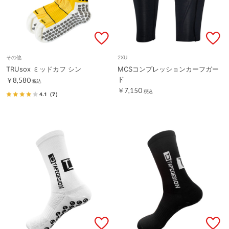
その他
2XU
TRUsox ミッドカフ シン
MCSコンプレッションカーフガー
ド
￥8,580
税込
￥7,150
税込
4.1
（7）