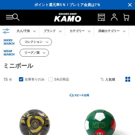
3,300円(税込)以上で送料無料！
ポイント還元率5％！プレミア会員は7％
会員の方にはお誕生月に「10％OFFクーポン」プレゼント！
16,000円(税込)以上でシューズケースプレゼント！
3,300円(税込)以上で送料無料！
大人/子供
ブランド
カテゴリー
詳細カテゴリー
SHOES
コレクション
SEARCH
WEAR
リーグ／国
SEARCH
ミニボール
15
在庫有りのみ
SALE商品
件
2