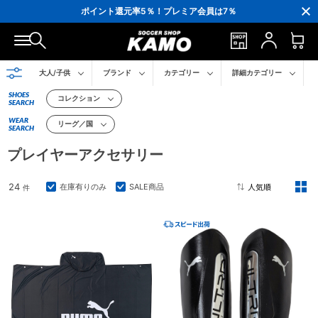
3,300円(税込)以上で送料無料！
ポイント還元率5％！プレミア会員は7％
会員の方にはお誕生月に「10％OFFクーポン」プレゼント！
16,000円(税込)以上でシューズケースプレゼント！
3,300円(税込)以上で送料無料！
大人/子供
ブランド
カテゴリー
詳細カテゴリー
SHOES
コレクション
SEARCH
WEAR
リーグ／国
SEARCH
プレイヤーアクセサリー
24
在庫有りのみ
SALE商品
件
2