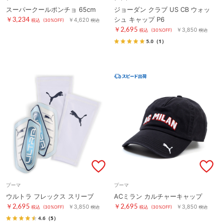
スーパークールポンチョ 65cm
ジョーダン クラブ US CB ウォッ
￥3,234
シュ キャップ P6
￥4,620
税込
(30%OFF)
税込
￥2,695
￥3,850
税込
(30%OFF)
税込
5.0
（1）
プーマ
プーマ
ウルトラ フレックス スリーブ
ACミラン カルチャーキャップ
￥2,695
￥2,695
￥3,850
￥3,850
税込
(30%OFF)
税込
税込
(30%OFF)
税込
4.6
（5）