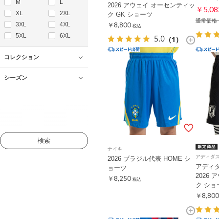
M
L
2026 アウェイ オーセンティッ
￥5,08
XL
2XL
ク GK ショーツ
通常価格
3XL
4XL
￥8,800
税込
5XL
6XL
5.0
（1）
コレクション
シーズン
検索
ナイキ
アディダ
2026 ブラジル代表 HOME シ
アディ
ョーツ
2026
￥8,250
税込
ク ショ
￥8,800