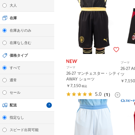
大人
在庫
在庫ありのみ
在庫なし含む
価格タイプ
プーマ
すべて
プーマ
26-27
26-27 マンチェスター・シティ
ツ
AWAY ショーツ
通常
￥7,150
￥7,150
税込
セール
5.0
（1）
配送
指定なし
スピード出荷可能