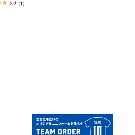
5.0
（1）