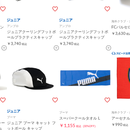
海外クラブ・
アンブロ
アンブロ
ン
FCバルセ
ジュニアクーリングフットボ
ジュニアクーリングフットボ
￥3,630
税
ールプラクティスキャップ
ールプラクティスキャップ
￥3,740
￥3,740
税込
税込
プーマ
海外クラブ・
プーマ
スーパークールタオル L
アーセナル
ャー
ジュニア プーマ キャット フ
￥990
￥1,155
税込
税込
(30%OFF)
ュ
ットボール キャップ