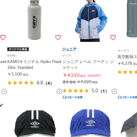
サーモス
KAMO
ナイキ
真空断熱ス
ask
KAMOオリジナル Hydro Flask
ジュニア レペル フーディ ジ
￥4,378
税
18oz Standard
ャケット
￥5,500
￥4,510
税込
税込
(50%OFF)
4.8
￥9,020
（4）
通常価格
税込
5.0
（1）