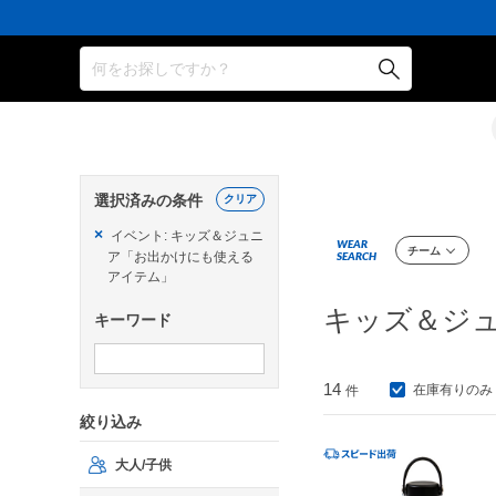
何をお探しですか？
選択済みの条件
クリア
×
イベント: キッズ＆ジュニ
WEAR
チーム
ア「お出かけにも使える
SEARCH
アイテム」
キッズ＆ジ
キーワード
14
在庫有りのみ
件
絞り込み
大人/子供