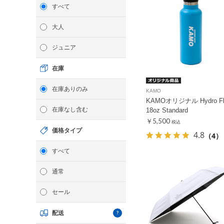
すべて
大人
ジュニア
在庫
在庫ありのみ
KAMO
KAMOオリジナル Hydro Fl
在庫なし含む
18oz Standard
￥5,500
税込
価格タイプ
4.8
（4）
すべて
通常
セール
配送