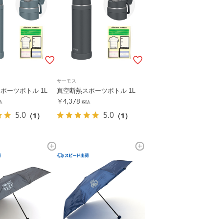
サーモス
ポーツボトル 1L
真空断熱スポーツボトル 1L
￥4,378
込
税込
5.0
5.0
（1）
（1）