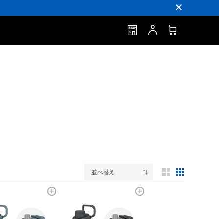
」
並べ替え
3列表示
5列表示