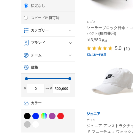
指定なし
スピード出荷可能
ロゴス
ソーラーブロック日傘・コ
カテゴリー
パクト(晴雨兼用)
￥3,980
税込
ブランド
5.0
（1）
チーム
価格
¥
〜 ¥
カラー
ナイキ
ジュニア アンストラクチ
ド フューチュラ ウォッシ