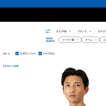
大人/子供
ブランド
カテゴ
WEAR
リーグ／国
チーム
ユ
SEARCH
66
在庫有りのみ
SALE商品
件