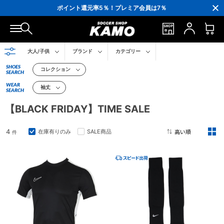
3,300円(税込)以上で送料無料！
ポイント還元率5％！プレミア会員は7％
会員の方にはお誕生月に「10％OFFクーポン」プレゼント！
16,000円(税込)以上でシューズケースプレゼント！
3,300円(税込)以上で送料無料！
大人/子供
ブランド
カテゴリー
SHOES
コレクション
SEARCH
WEAR
袖丈
SEARCH
【BLACK FRIDAY】TIME SALE
4
在庫有りのみ
SALE商品
件
2