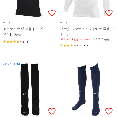
ナイキ
ナイキ
アカデミー23 半袖トップ
パーク ファーストレイヤー 長袖ジ
ャージ
￥4,180
税込
￥1,760
￥3,520
税込
(50%OFF)
税込
4.8
（4）
4.3
（27）