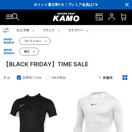
3,300円(税込)以上で送料無料！
ポイント還元率5％！プレミア会員は7％
会員の方にはお誕生月に「10％OFFクーポン」プレゼント！
16,000円(税込)以上でシューズケースプレゼント！
3,300円(税込)以上で送料無料！
大人/子供
ブランド
カテゴリー
SHOES
コレクション
SEARCH
WEAR
袖丈
SEARCH
【BLACK FRIDAY】TIME SALE
4
在庫有りのみ
SALE商品
件
2