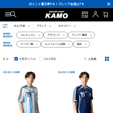
3,300円(税込)以上で送料無料！
ポイント還元率5％！プレミア会員は7％
会員の方にはお誕生月に「10％OFFクーポン」プレゼント！
16,000円(税込)以上でシューズケースプレゼント！
3,300円(税込)以上で送料無料！
大人/子供
ブランド
カテゴリー
SHOES
コレクション
グラウンド
アッパー素材
SEARCH
WEAR
リーグ／国
ユニフォーム仕様
袖丈
SEARCH
6
在庫有りのみ
SALE商品
件
2